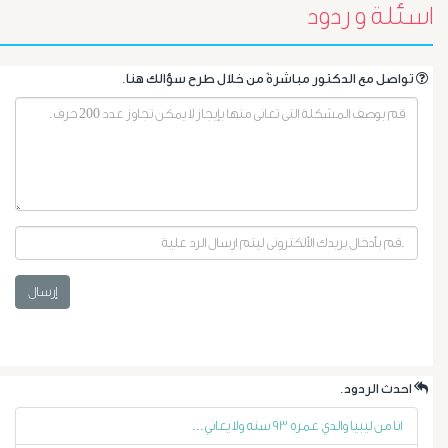
الأشعة
اسئلة و ردود
التداخلية
.تواصل مع الدكتور مباشرةً من خلال طرح سؤالك هنا
الاستسقاء
و
دوالى
المرئ
الصفراء
إرسال
و
الدعامة
.احدث الردود
انا من ليبيا والدي عمره ٩٣ سنه ولا يعاني...
الغسيل