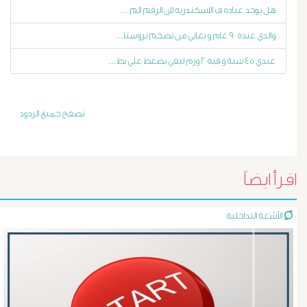
هل يوجد عياده ف الاسكندريه لان الرقم الم...
الكلوى
والدي عنده ٩٠ عام و يعاني من تضخم بروستا...
بالون
عندي ٤٥ سنة و فيه ٢ ورم ليفي يضغط علي بط...
و
تصفح جميع الردود
دعامة
الشرايين
اقرأ ايضاً
د
الأشعة التداخلية
حسن
عبد
السلام