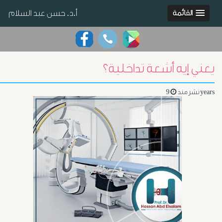
أ.د. حسن عبد السلام
القائمة
يعني إيه أشعة تداخلية؟
9 years
نشر منذ