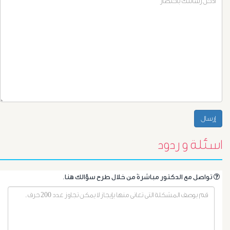
اسئلة و ردود
أورام
.تواصل مع الدكتور مباشرةً من خلال طرح سؤالك هنا
البروستاتا
أورام