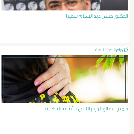
الرحم
و
الدكتور حسن عبد السلام سفيرا
الحوض
دوالى
أورام الرحم الليفية
الساق
قصص
نجاح
مميزات علاج الورم الليفي بالأشعة التداخلية