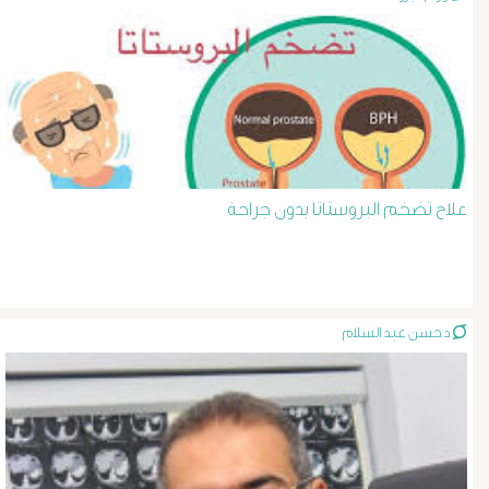
دعامة
الشرايين
د
حسن
علاج تضخم البروستاتا بدون جراحة
عبد
السلام
د حسن عبد السلام
دوالى
الخصية
دوالى