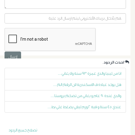
الرحم
الليفية
أورام
و
تليف
إرسال
.احدث الردود
الكبد
انا من ليبيا والدي عمره ٩٣ سنه ولا يعاني...
هل يوجد عياده ف الاسكندريه لان الرقم الم...
الأشعة
والدي عنده ٩٠ عام و يعاني من تضخم بروستا...
التداخلية
عندي ٤٥ سنة و فيه ٢ ورم ليفي يضغط علي بط...
الاستسقاء
تصفح جميع الردود
و