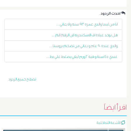
الغسيل
.احدث الردود
الكلوى
انا من ليبيا والدي عمره ٩٣ سنه ولا يعاني...
بالون
هل يوجد عياده ف الاسكندريه لان الرقم الم...
والدي عنده ٩٠ عام و يعاني من تضخم بروستا...
و
عندي ٤٥ سنة و فيه ٢ ورم ليفي يضغط علي بط...
دعامة
الشرايين
تصفح جميع الردود
د
حسن
اقرأ ايضاً
عبد
الأشعة التداخلية
السلام