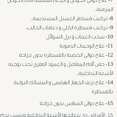
7- علاج دوالي الحوض و الرحم المسببة لآلام الحوض
المزمنة.
أورام
8- تركيب قساطر الغسيل المستديمة.
البروستاتا
9- تركيب قسطرة الكلي و دعامات الحالب.
10- سحب العينات و بزل السوائل
أورام
11- علاج الوحمات الدموية
الرحم
12- علاج دوالي الخصية بالقسطرة بدون جراحة
الليفية
13- حقن آلام المفاصل و العمود الفقرى تحت توجيه
الأشعة التداخلية.
أورام
14- علاج نزيف الجهاز الهضمى و المسالك البولية
و
بالقسطرة
تليف
15- علاج دوالى الساقين بدون جراحة
الكبد
كل الأمراض دي بتعالجها الأشعة التداخلية وبنسب نجاح