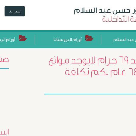
ور حسن عبد السلام
اتصل بنا
 التداخلية
عبد السلام
أورام البروستاتا
أورام الر
يوجد تضخم بروستاتا حميد ٦٩ جرام لايوجد موانع
صفح
طبية لعمل جراحة السن ٦٤ عام .كم تكلفة
اسئ