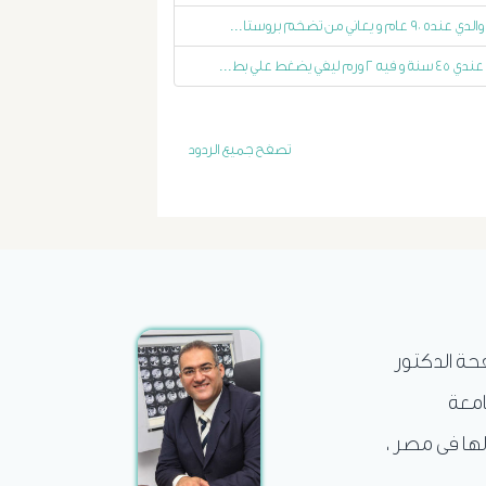
والدي عنده ٩٠ عام و يعاني من تضخم بروستا...
الاستسقاء
عندي ٤٥ سنة و فيه ٢ ورم ليفي يضغط علي بط...
و
دوالى
تصفح جميع الردود
المرئ
الصفراء
و
الدعامة
فحة الدكتور
امعة
الغسيل
لها فى مصر ،
الكلوى