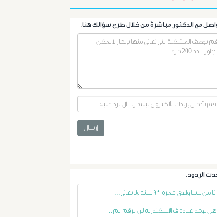
البروستاتا
أورام
الرحم
الليفية
أورام
و
إرسال
تليف
الكبد
الأشعة
انا من ليبيا والدي عمره ٩٣ سنه ولا يعاني...
هل يوجد عياده ف الاسكندريه لان الرقم الم...
التداخلية