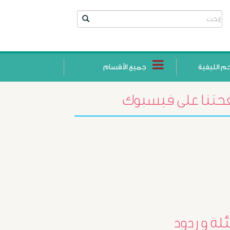
حم الليفية
جميع الأقسام
تنا على فيسبوك
أورام
لة و ردود