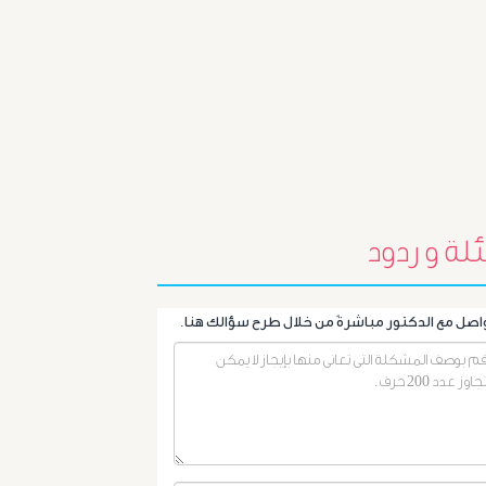
أورام
البروستاتا
أورام
الرحم
الليفية
لة و ردود
أورام
و
تليف
الكبد
الأشعة