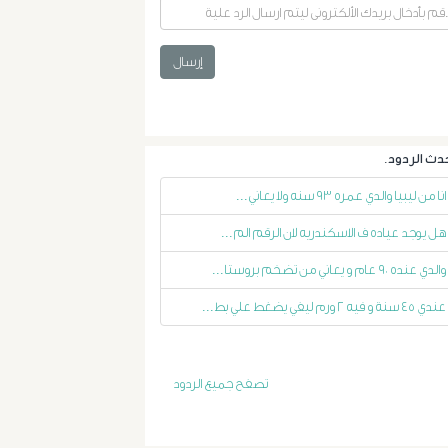
التداخلية
إرسال
الاستسقاء
و
دوالى
انا من ليبيا والدي عمره ٩٣ سنه ولا يعاني...
المرئ
هل يوجد عياده ف الاسكندريه لان الرقم الم...
والدي عنده ٩٠ عام و يعاني من تضخم بروستا...
الصفراء
عندي ٤٥ سنة و فيه ٢ ورم ليفي يضغط علي بط...
و
الدعامة
تصفح جميع الردود
الغسيل