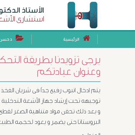
الأستاذ الدكت
استشارى الأشعة
الرئيسية
د حسن 
يرجى تزويدنا بطريقة التحك
وعنوان عيادتكم
يتم ادخال انبوب رفيع جداً فى شريان الفخ
توجيهه تحت إرشاد جهاز الأشعة التدخلية ح
و بعد ذلك تحقن مواد متناهية الصغر لقطع
البروستاتا حتى يضمر و يعود لحجمه الطبي