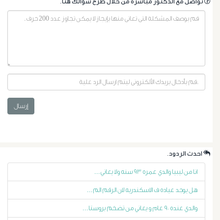
.تواصل مع الدكتور مباشرةً من خلال طرح سؤالك هنا
إرسال
أورام
البروستاتا
.احدث الردود
أورام
انا من ليبيا والدي عمره ٩٣ سنه ولا يعاني...
الرحم
هل يوجد عياده ف الاسكندريه لان الرقم الم...
الليفية
والدي عنده ٩٠ عام و يعاني من تضخم بروستا...