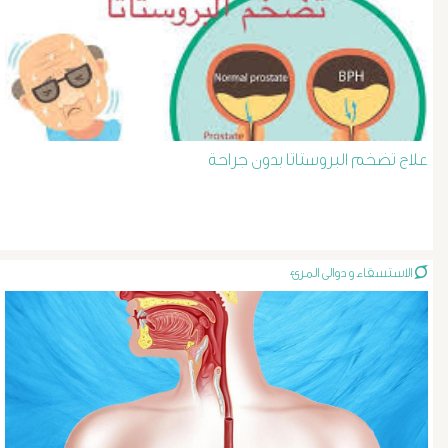
د
حسن
عبد
علاج تضخم البروستاتا بدون جراحة
السلام
دوالى
الخصية
الاستسقاء و دوالى المرئ
دوالى
الرحم
و