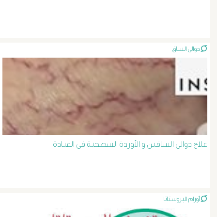
الصفراء
و
دوالى الساق
الدعامة
الغسيل
الكلوى
بالون
علاج دوالى الساقين و الأوردة السطحية فى العيادة
و
دعامة
أورام البروستاتا
الشرايين