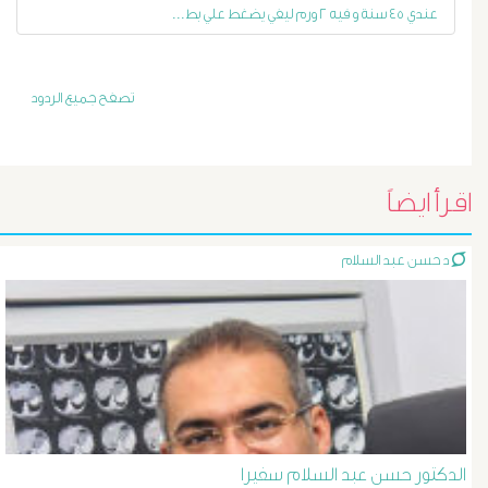
عندي ٤٥ سنة و فيه ٢ ورم ليفي يضغط علي بط...
أورام
و
تصفح جميع الردود
تليف
الكبد
اقرأ ايضاً
الأشعة
د حسن عبد السلام
التداخلية
الاستسقاء
و
دوالى
الدكتور حسن عبد السلام سفيرا
المرئ