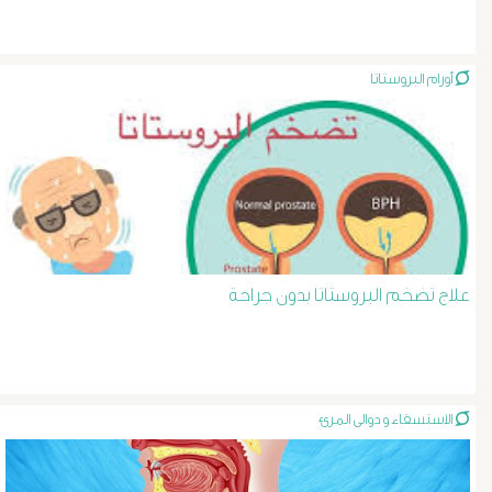
الشرايين
د
أورام البروستاتا
حسن
عبد
السلام
دوالى
علاج تضخم البروستاتا بدون جراحة
الخصية
دوالى
الاستسقاء و دوالى المرئ
الرحم
و