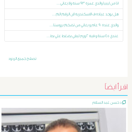
انا من ليبيا والدي عمره ٩٣ سنه ولا يعاني...
أورام
هل يوجد عياده ف الاسكندريه لان الرقم الم...
والدي عنده ٩٠ عام و يعاني من تضخم بروستا...
و
عندي ٤٥ سنة و فيه ٢ ورم ليفي يضغط علي بط...
تليف
الكبد
تصفح جميع الردود
الأشعة
التداخلية
اقرأ ايضاً
الاستسقاء
د حسن عبد السلام
و
دوالى