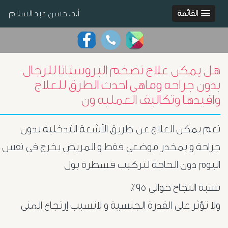
أ.د. حسن عبد السلام
القائمة
هل يمكن علاج تضخم البروستاتا للرجال
بدون جراحه وماهى احدث الطرق للعلاج
وافيدها وتكاليف العمليه ون
نعم يمكن العلاج عن طريق الأشعة التدخلية بدون
جراحة و بمخدر موضعى فقط و المريض يخرج فى نفس
اليوم دون الحاجة لتركيب قسطرة بول
نسبة النجاح حوالى ٩٥٪؜
ولا تؤثر على القدرة الجنسية و لاتسبب إرتجاع المنى