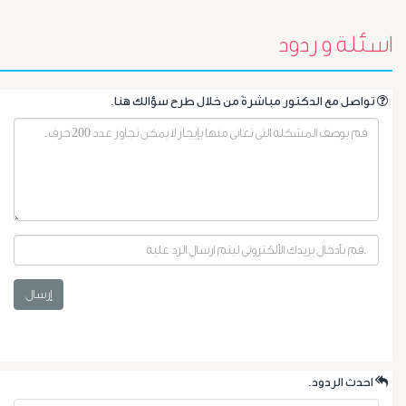
اسئلة و ردود
.تواصل مع الدكتور مباشرةً من خلال طرح سؤالك هنا
أورام
البروستاتا
إرسال
أورام
الرحم
.احدث الردود
الليفية