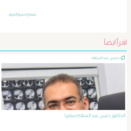
أورام
و
تصفح جميع الردود
تليف
الكبد
اقرأ ايضاً
الأشعة
د حسن عبد السلام
التداخلية
الاستسقاء
و
دوالى
الدكتور حسن عبد السلام سفيرا
المرئ