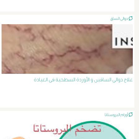
الصفراء
دوالى الساق
و
الدعامة
الغسيل
الكلوى
علاج دوالى الساقين و الأوردة السطحية فى العيادة
بالون
و
دعامة
أورام البروستاتا
الشرايين