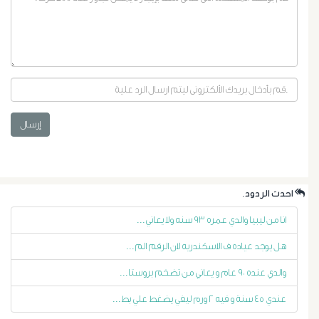
إرسال
أورام
البروستاتا
.احدث الردود
أورام
انا من ليبيا والدي عمره ٩٣ سنه ولا يعاني...
هل يوجد عياده ف الاسكندريه لان الرقم الم...
الرحم
والدي عنده ٩٠ عام و يعاني من تضخم بروستا...
الليفية
عندي ٤٥ سنة و فيه ٢ ورم ليفي يضغط علي بط...