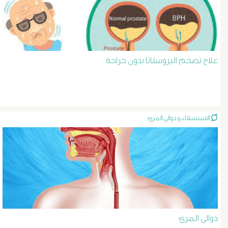
د
حسن
عبد
علاج تضخم البروستاتا بدون جراحة
السلام
دوالى
الاستسقاء و دوالى المرئ
الخصية
دوالى
الرحم
و
دوالى المرئ