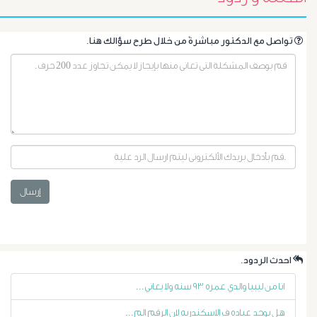
.تواصل مع الدكتور مباشرةً من خلال طرح سؤالك هنا
أورام
إرسال
البروستاتا
أورام
.احدث الردود
الرحم
انا من ليبيا والدي عمره ٩٣ سنه ولا يعاني...
الليفية
هل يوجد عياده ف الاسكندريه لان الرقم الم...