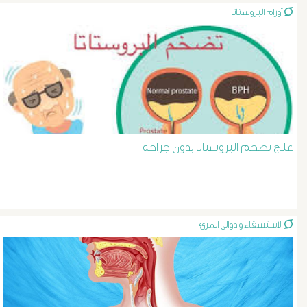
أورام البروستاتا
د
حسن
عبد
السلام
علاج تضخم البروستاتا بدون جراحة
دوالى
الخصية
الاستسقاء و دوالى المرئ
دوالى
الرحم
و