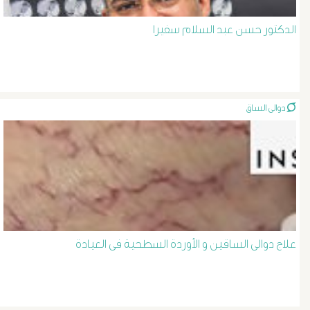
المرئ
الدكتور حسن عبد السلام سفيرا
الصفراء
و
الدعامة
دوالى الساق
الغسيل
الكلوى
بالون
و
علاج دوالى الساقين و الأوردة السطحية فى العيادة
دعامة
الشرايين