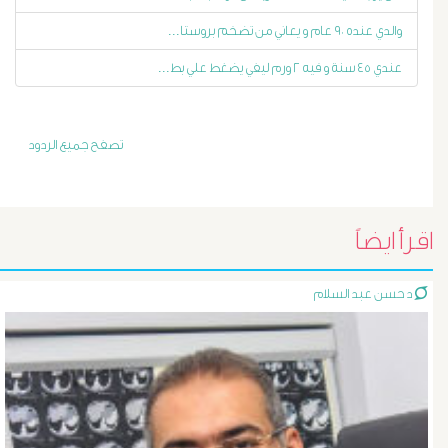
أورام
والدي عنده ٩٠ عام و يعاني من تضخم بروستا...
عندي ٤٥ سنة و فيه ٢ ورم ليفي يضغط علي بط...
و
تليف
تصفح جميع الردود
الكبد
الأشعة
اقرأ ايضاً
التداخلية
د حسن عبد السلام
الاستسقاء
و
دوالى