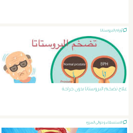
الشرايين
د
أورام البروستاتا
حسن
عبد
السلام
دوالى
علاج تضخم البروستاتا بدون جراحة
الخصية
دوالى
الرحم
الاستسقاء و دوالى المرئ