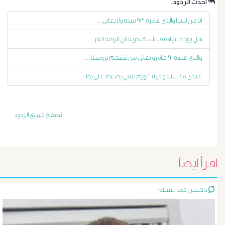
الليفية
.احدث الردود
انا من ليبيا والدي عمره ٩٣ سنه ولا يعاني...
أورام
هل يوجد عياده ف الاسكندريه لان الرقم الم...
و
والدي عنده ٩٠ عام و يعاني من تضخم بروستا...
تليف
عندي ٤٥ سنة و فيه ٢ ورم ليفي يضغط علي بط...
الكبد
تصفح جميع الردود
الأشعة
التداخلية
اقرأ ايضاً
الاستسقاء
د حسن عبد السلام
و
دوالى