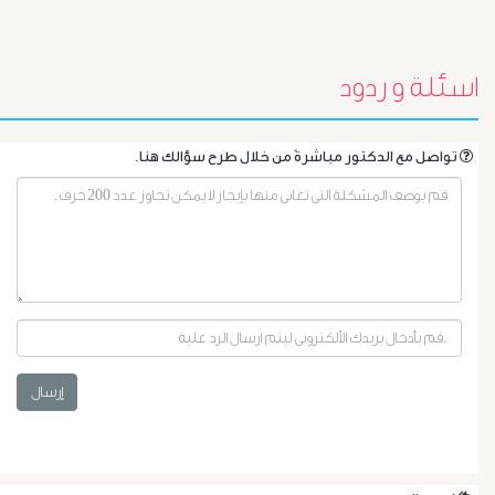
اسئلة و ردود
.تواصل مع الدكتور مباشرةً من خلال طرح سؤالك هنا
أورام
البروستاتا
أورام
إرسال
الرحم