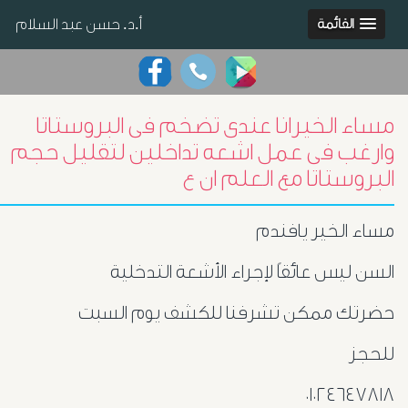
أ.د. حسن عبد السلام
القائمة
مساء الخيرانا عندى تضخم فى البروستاتا
وارغب فى عمل اشعه تداخلين لتقليل حجم
البروستاتا مع العلم ان ع
مساء الخير يافندم
السن ليس عائقاً لإجراء الأشعة التدخلية
حضرتك ممكن تشرفنا للكشف يوم السبت
للحجز
٠١٠٢٤٦٤٧٨١٨