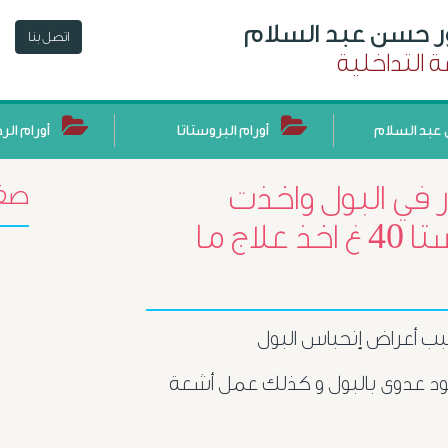
ور حسن عبد السلام
اتصل بنا
 التداخلية
عبد السلام
أورام البروستاتا
أورام الر
ر في البول واخذت
صفح
تحاليل عندي تضخم البروستا 40 غ اخذ علاج ما
سبب أعراض إنحباس البول
ود عدوى بالبول و كذلك عمل أشعة