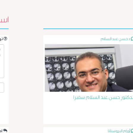
اسئ
د حسن عبد السلام
.تواصل مع الدكتور مباشرةً من خلال طرح سؤالك هنا
لدكتور حسن عبد السلام سفيرا
أورام البروستاتا
.احدث الردود