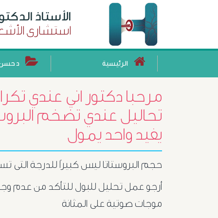
الأستاذ الدكت
استشارى الأشعة
الرئيسية
د حسن 
مرحبا دكتور اني عندي تكرا
يفيد واحد يمول
حجم البروستاتا ليس كبيراً للدرجة التى ت
أرجو عمل تحليل للبول للتأكد من عدم وج
موجات صوتية على المثانة