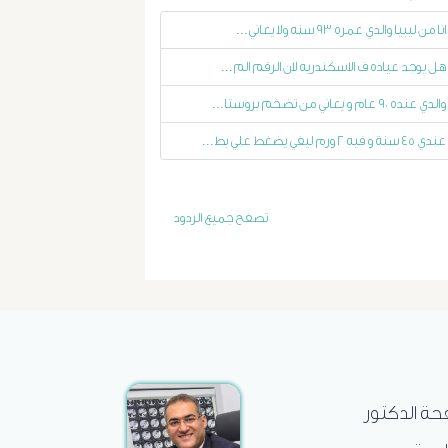
التداخلية
انا من ليبيا والدي عمره ٩٣ سنه ولا يعاني...
هل يوجد عياده ف الاسكندريه لان الرقم الم...
الاستسقاء
والدي عنده ٩٠ عام و يعاني من تضخم بروستا...
و
عندي ٤٥ سنة و فيه ٢ ورم ليفي يضغط علي بط...
دوالى
المرئ
تصفح جميع الردود
الصفراء
و
الدعامة
الغسيل
فحة الدكتور