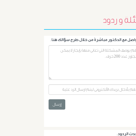
البروستاتا
لة و ردود
أورام
الرحم
الليفية
أورام
و
تليف
إرسال
الكبد
الأشعة