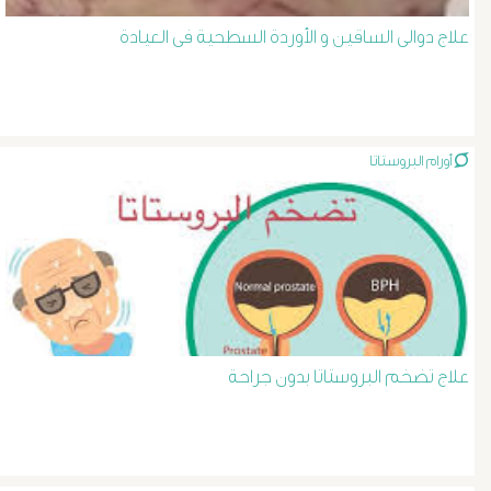
الشرايين
علاج دوالى الساقين و الأوردة السطحية فى العيادة
د
حسن
أورام البروستاتا
عبد
السلام
دوالى
الخصية
علاج تضخم البروستاتا بدون جراحة
دوالى
الرحم