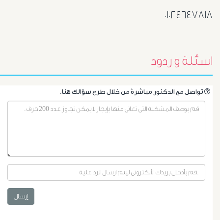
٠١٠٢٤٦٤٧٨١٨
اسئلة و ردود
.تواصل مع الدكتور مباشرةً من خلال طرح سؤالك هنا
أورام
البروستاتا
أورام
إرسال
الرحم