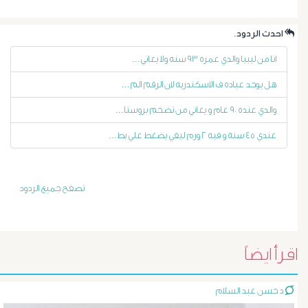
الليفية
.احدث الردود
أورام
انا من ليبيا والدي عمره ٩٣ سنه ولا يعاني...
و
هل يوجد عياده ف الاسكندريه لان الرقم الم...
تليف
والدي عنده ٩٠ عام و يعاني من تضخم بروستا...
الكبد
عندي ٤٥ سنة و فيه ٢ ورم ليفي يضغط علي بط...
الأشعة
تصفح جميع الردود
التداخلية
الاستسقاء
اقرأ ايضاً
و
د حسن عبد السلام