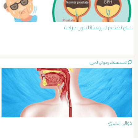
د
حسن
علاج تضخم البروستاتا بدون جراحة
عبد
السلام
الاستسقاء و دوالى المرئ
دوالى
الخصية
دوالى
الرحم
و
دوالى المرئ
الحوض