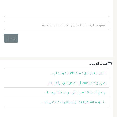
إرسال
أورام
البروستاتا
.احدث الردود
انا من ليبيا والدي عمره ٩٣ سنه ولا يعاني...
أورام
هل يوجد عياده ف الاسكندريه لان الرقم الم...
الرحم
والدي عنده ٩٠ عام و يعاني من تضخم بروستا...
الليفية
عندي ٤٥ سنة و فيه ٢ ورم ليفي يضغط علي بط...