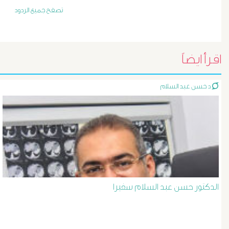
أورام
تصفح جميع الردود
و
تليف
اقرأ ايضاً
الكبد
د حسن عبد السلام
الأشعة
التداخلية
الاستسقاء
و
الدكتور حسن عبد السلام سفيرا
دوالى
المرئ