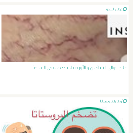
الصفراء
دوالى الساق
و
الدعامة
الغسيل
الكلوى
علاج دوالى الساقين و الأوردة السطحية فى العيادة
بالون
و
أورام البروستاتا
دعامة
الشرايين