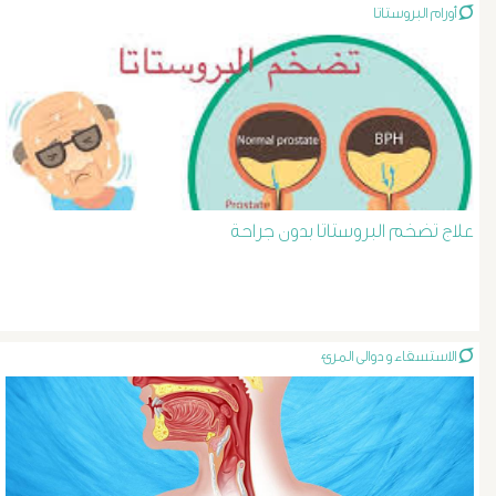
أورام البروستاتا
د
حسن
عبد
السلام
علاج تضخم البروستاتا بدون جراحة
دوالى
الخصية
الاستسقاء و دوالى المرئ
دوالى
الرحم
و