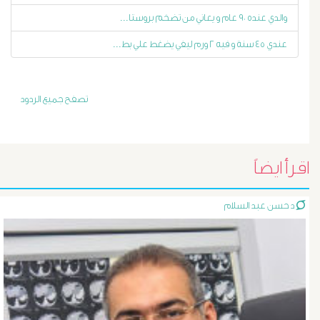
والدي عنده ٩٠ عام و يعاني من تضخم بروستا...
أورام
عندي ٤٥ سنة و فيه ٢ ورم ليفي يضغط علي بط...
و
تليف
تصفح جميع الردود
الكبد
الأشعة
اقرأ ايضاً
التداخلية
د حسن عبد السلام
الاستسقاء
و
دوالى