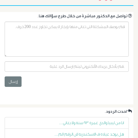
.تواصل مع الدكتور مباشرةً من خلال طرح سؤالك هنا
أورام
إرسال
البروستاتا
أورام
.احدث الردود
الرحم
انا من ليبيا والدي عمره ٩٣ سنه ولا يعاني...
الليفية
هل يوجد عياده ف الاسكندريه لان الرقم الم...