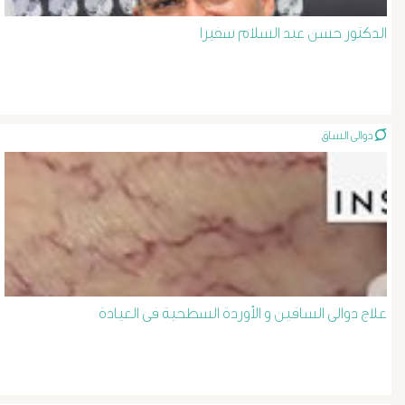
المرئ
الدكتور حسن عبد السلام سفيرا
الصفراء
و
الدعامة
دوالى الساق
الغسيل
الكلوى
بالون
علاج دوالى الساقين و الأوردة السطحية فى العيادة
و
دعامة
الشرايين