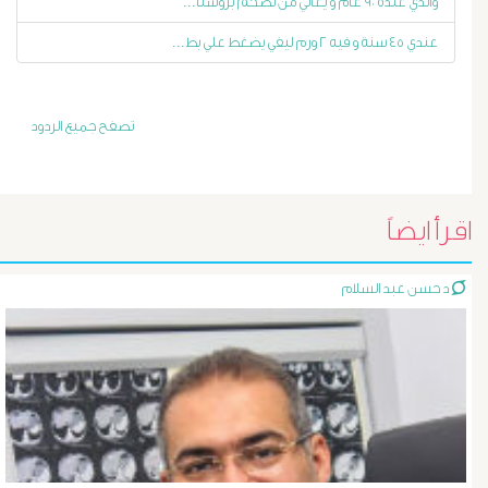
والدي عنده ٩٠ عام و يعاني من تضخم بروستا...
أورام
عندي ٤٥ سنة و فيه ٢ ورم ليفي يضغط علي بط...
و
تليف
تصفح جميع الردود
الكبد
اقرأ ايضاً
الأشعة
التداخلية
د حسن عبد السلام
الاستسقاء
و
دوالى