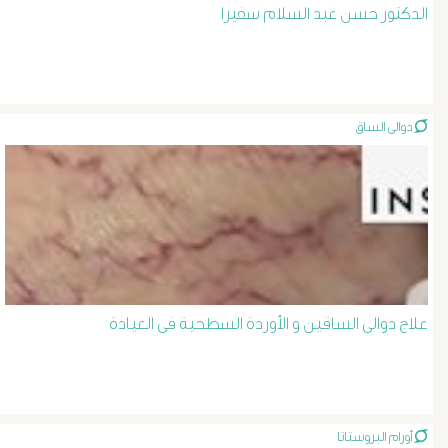
المرئ
الدكتور حسن عبد السلام سفيرا
الصفراء
و
دوالى الساق
الدعامة
الغسيل
الكلوى
بالون
علاج دوالى الساقين و الأوردة السطحية فى العيادة
و
دعامة
الشرايين
أورام البروستاتا