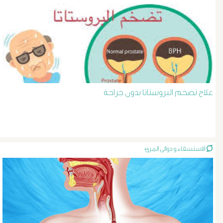
د
حسن
عبد
السلام
علاج تضخم البروستاتا بدون جراحة
دوالى
الخصية
الاستسقاء و دوالى المرئ
دوالى
الرحم
و