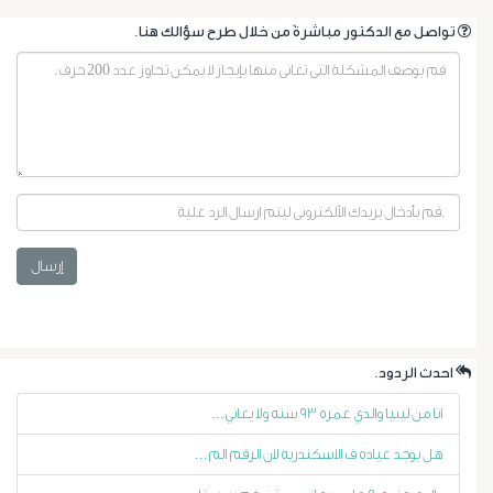
.تواصل مع الدكتور مباشرةً من خلال طرح سؤالك هنا
أورام
إرسال
البروستاتا
أورام
.احدث الردود
الرحم
انا من ليبيا والدي عمره ٩٣ سنه ولا يعاني...
الليفية
هل يوجد عياده ف الاسكندريه لان الرقم الم...