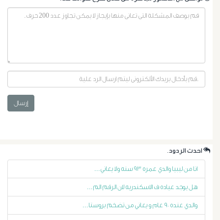
إرسال
أورام
البروستاتا
.احدث الردود
أورام
انا من ليبيا والدي عمره ٩٣ سنه ولا يعاني...
الرحم
هل يوجد عياده ف الاسكندريه لان الرقم الم...
الليفية
والدي عنده ٩٠ عام و يعاني من تضخم بروستا...