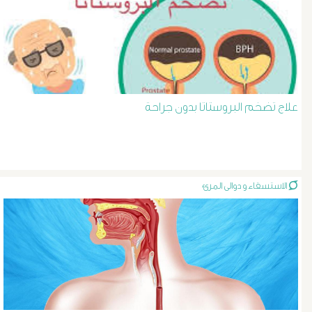
د
حسن
عبد
علاج تضخم البروستاتا بدون جراحة
السلام
دوالى
الخصية
الاستسقاء و دوالى المرئ
دوالى
الرحم
و