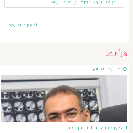
عندي ٤٥ سنة و فيه ٢ ورم ليفي يضغط علي بط...
أورام
و
تصفح جميع الردود
تليف
الكبد
اقرأ ايضاً
الأشعة
د حسن عبد السلام
التداخلية
الاستسقاء
و
دوالى
الدكتور حسن عبد السلام سفيرا
المرئ