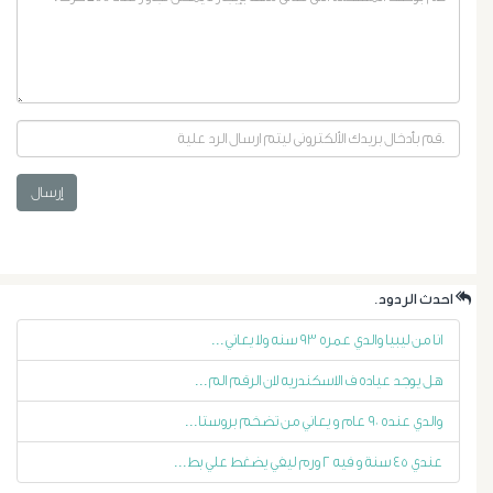
إرسال
أورام
البروستاتا
.احدث الردود
أورام
انا من ليبيا والدي عمره ٩٣ سنه ولا يعاني...
هل يوجد عياده ف الاسكندريه لان الرقم الم...
الرحم
والدي عنده ٩٠ عام و يعاني من تضخم بروستا...
الليفية
عندي ٤٥ سنة و فيه ٢ ورم ليفي يضغط علي بط...