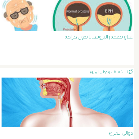
د
حسن
عبد
علاج تضخم البروستاتا بدون جراحة
السلام
دوالى
الاستسقاء و دوالى المرئ
الخصية
دوالى
الرحم
و
دوالى المرئ