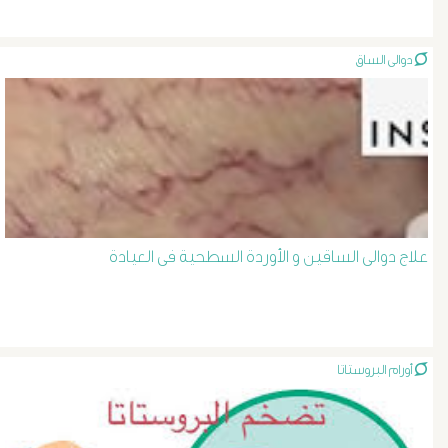
الصفراء
دوالى الساق
و
الدعامة
الغسيل
الكلوى
علاج دوالى الساقين و الأوردة السطحية فى العيادة
بالون
و
دعامة
أورام البروستاتا
الشرايين