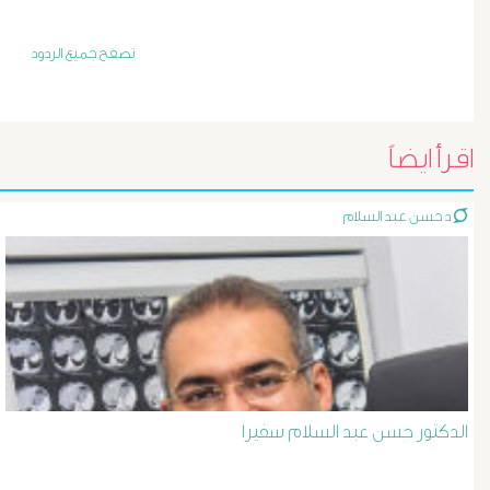
أورام
و
تصفح جميع الردود
تليف
الكبد
اقرأ ايضاً
الأشعة
د حسن عبد السلام
التداخلية
الاستسقاء
و
دوالى
الدكتور حسن عبد السلام سفيرا
المرئ