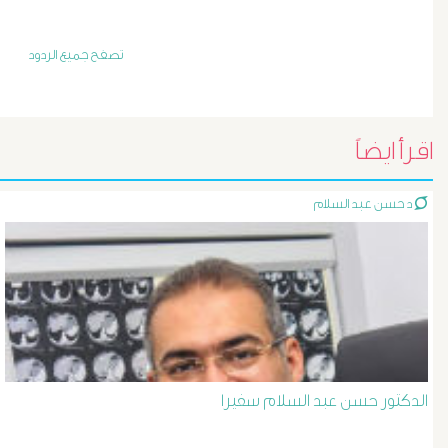
أورام
و
تصفح جميع الردود
تليف
الكبد
اقرأ ايضاً
الأشعة
د حسن عبد السلام
التداخلية
الاستسقاء
و
دوالى
الدكتور حسن عبد السلام سفيرا
المرئ