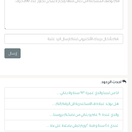
إرسال
أورام
البروستاتا
.احدث الردود
أورام
انا من ليبيا والدي عمره ٩٣ سنه ولا يعاني...
هل يوجد عياده ف الاسكندريه لان الرقم الم...
الرحم
والدي عنده ٩٠ عام و يعاني من تضخم بروستا...
الليفية
عندي ٤٥ سنة و فيه ٢ ورم ليفي يضغط علي بط...