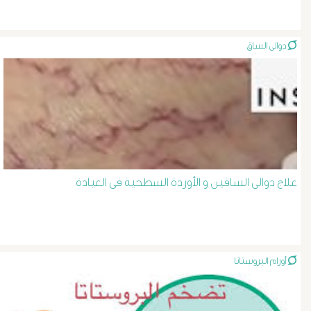
الصفراء
دوالى الساق
و
الدعامة
الغسيل
الكلوى
علاج دوالى الساقين و الأوردة السطحية فى العيادة
بالون
و
دعامة
أورام البروستاتا
الشرايين