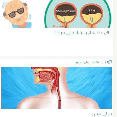
د
حسن
عبد
علاج تضخم البروستاتا بدون جراحة
السلام
دوالى
الاستسقاء و دوالى المرئ
الخصية
دوالى
الرحم
و
دوالى المرئ