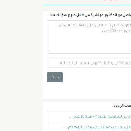
أورام
الرحم
الليفية
أورام
و
إرسال
تليف
الكبد
الأشعة
انا من ليبيا والدي عمره ٩٣ سنه ولا يعاني...
التداخلية
هل يوجد عياده ف الاسكندريه لان الرقم الم...