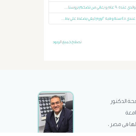
الاستسقاء
والدي عنده ٩٠ عام و يعاني من تضخم بروستا...
عندي ٤٥ سنة و فيه ٢ ورم ليفي يضغط علي بط...
و
دوالى
تصفح جميع الردود
المرئ
الصفراء
و
الدعامة
فحة الدكتور
الغسيل
امعة
الكلوى
لها فى مصر ،