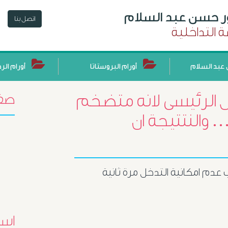
ور حسن عبد السلام
اتصل بنا
 التداخلية
عبد السلام
أورام البروستاتا
أورام الر
 الرئيسى لانه متضخم
صفح
ائح ٥٠ فقط … والنتتيجة ان
عدم امكانية التدخل مرة ثانية
اسئ