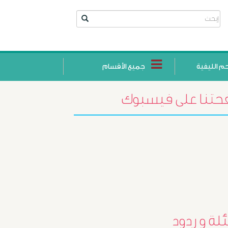
حم الليفية
جميع الأقسام
تنا على فيسبوك
أورام
البروستاتا
لة و ردود