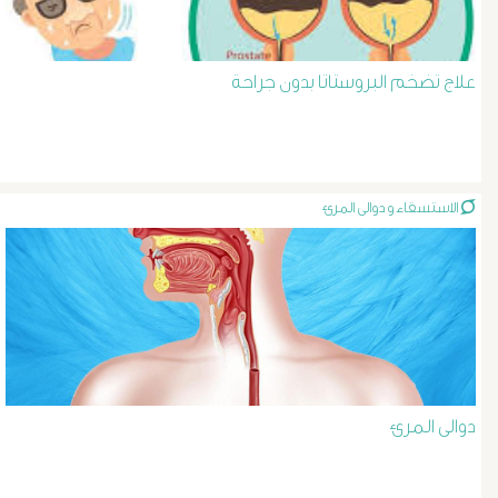
د
حسن
علاج تضخم البروستاتا بدون جراحة
عبد
السلام
الاستسقاء و دوالى المرئ
دوالى
الخصية
دوالى
الرحم
دوالى المرئ
و
الحوض