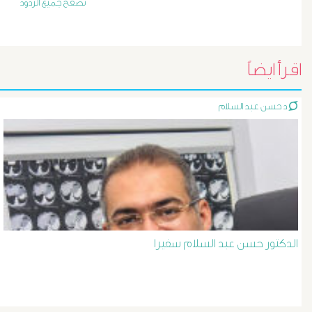
أورام
تصفح جميع الردود
و
تليف
اقرأ ايضاً
الكبد
د حسن عبد السلام
الأشعة
التداخلية
الاستسقاء
و
الدكتور حسن عبد السلام سفيرا
دوالى
المرئ