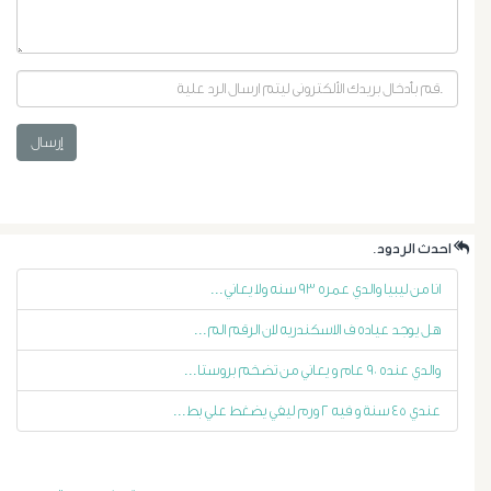
إرسال
أورام
.احدث الردود
البروستاتا
انا من ليبيا والدي عمره ٩٣ سنه ولا يعاني...
أورام
هل يوجد عياده ف الاسكندريه لان الرقم الم...
والدي عنده ٩٠ عام و يعاني من تضخم بروستا...
الرحم
عندي ٤٥ سنة و فيه ٢ ورم ليفي يضغط علي بط...
الليفية