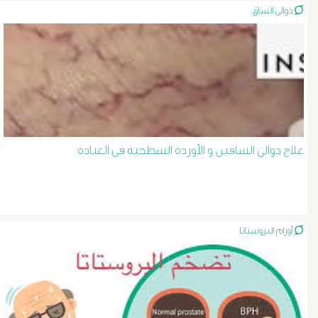
دوالى الساق
الصفراء
و
الدعامة
الغسيل
علاج دوالى الساقين و الأوردة السطحية فى العيادة
الكلوى
بالون
و
أورام البروستاتا
دعامة
الشرايين