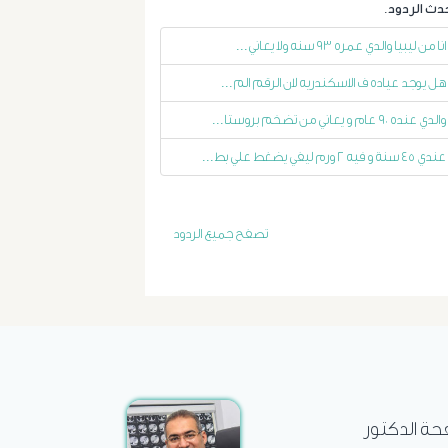
التداخلية
انا من ليبيا والدي عمره ٩٣ سنه ولا يعاني...
الاستسقاء
هل يوجد عياده ف الاسكندريه لان الرقم الم...
و
والدي عنده ٩٠ عام و يعاني من تضخم بروستا...
عندي ٤٥ سنة و فيه ٢ ورم ليفي يضغط علي بط...
دوالى
المرئ
تصفح جميع الردود
الصفراء
و
الدعامة
الغسيل
فحة الدكتور