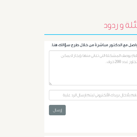
البروستاتا
لة و ردود
أورام
الرحم
الليفية
أورام
و
تليف
الكبد
إرسال
الأشعة