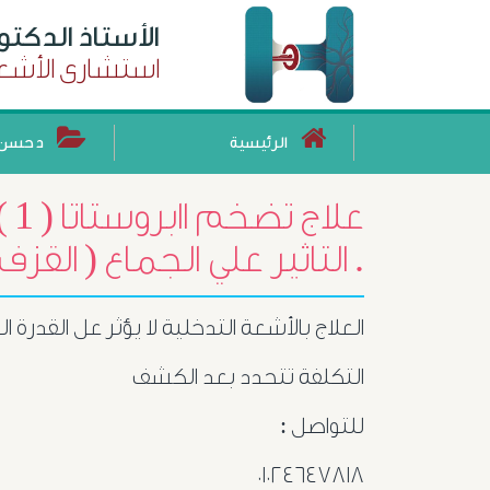
الأستاذ الدكت
استشارى الأشعة
الرئيسية
د حسن 
التاثير علي الجماع ( القزف ) كيفية الالتواصل .
العلاج بالأشعة التدخلية لا يؤثر عل القدرة 
التكلفة تتحدد بعد الكشف
للتواصل :
٠١٠٢٤٦٤٧٨١٨