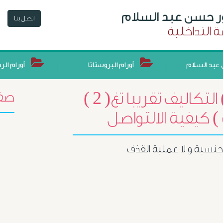
ور حسن عبد السلام
اتصل بنا
 التداخلية
عبد السلام
أورام البروستاتا
أورام الر
علاج تضخم اابروستاتا ( 1 ) التكاليف تقريبا تغ( 2 )
صفح
الجنسية و لا عملية القذف