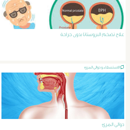
د
حسن
عبد
علاج تضخم البروستاتا بدون جراحة
السلام
دوالى
الاستسقاء و دوالى المرئ
الخصية
دوالى
الرحم
و
دوالى المرئ