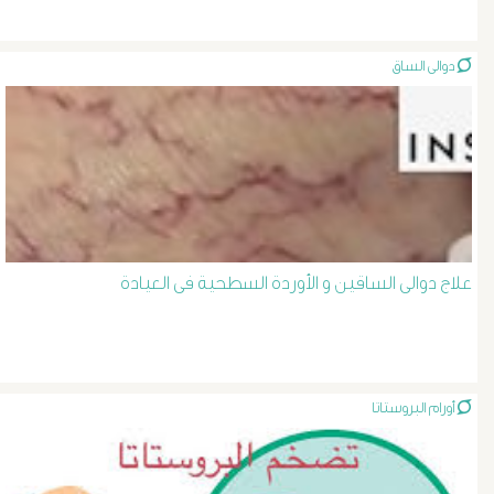
الصفراء
دوالى الساق
و
الدعامة
الغسيل
الكلوى
علاج دوالى الساقين و الأوردة السطحية فى العيادة
بالون
و
دعامة
أورام البروستاتا
الشرايين