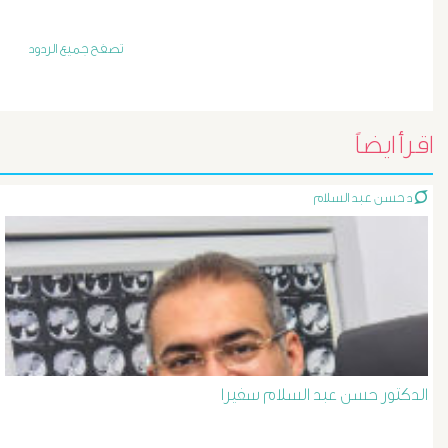
أورام
و
تصفح جميع الردود
تليف
الكبد
اقرأ ايضاً
الأشعة
د حسن عبد السلام
التداخلية
الاستسقاء
و
دوالى
الدكتور حسن عبد السلام سفيرا
المرئ