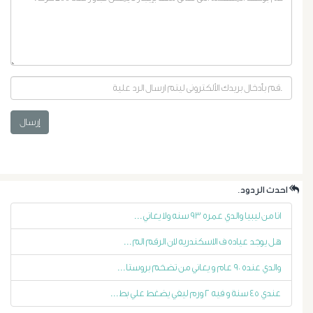
إرسال
أورام
البروستاتا
.احدث الردود
أورام
انا من ليبيا والدي عمره ٩٣ سنه ولا يعاني...
هل يوجد عياده ف الاسكندريه لان الرقم الم...
الرحم
والدي عنده ٩٠ عام و يعاني من تضخم بروستا...
الليفية
عندي ٤٥ سنة و فيه ٢ ورم ليفي يضغط علي بط...