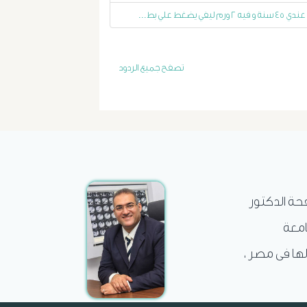
عندي ٤٥ سنة و فيه ٢ ورم ليفي يضغط علي بط...
الاستسقاء
و
تصفح جميع الردود
دوالى
المرئ
الصفراء
و
فحة الدكتور
الدعامة
امعة
لها فى مصر ،
الغسيل
الكلوى