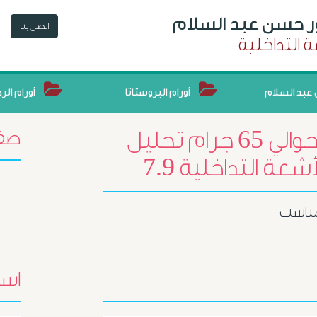
ور حسن عبد السلام
اتصل بنا
 التداخلية
عبد السلام
أورام البروستاتا
أورام الر
حجم البروستاتا حوالي 65 جرام تحليل psa total
صفح
مناسب
اسئ