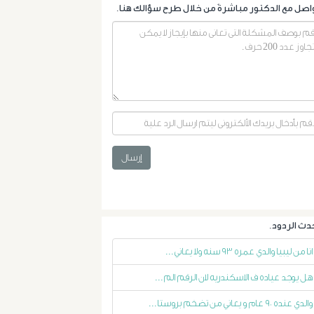
البروستاتا
أورام
الرحم
الليفية
أورام
إرسال
و
تليف
الكبد
انا من ليبيا والدي عمره ٩٣ سنه ولا يعاني...
الأشعة
هل يوجد عياده ف الاسكندريه لان الرقم الم...
التداخلية
والدي عنده ٩٠ عام و يعاني من تضخم بروستا...