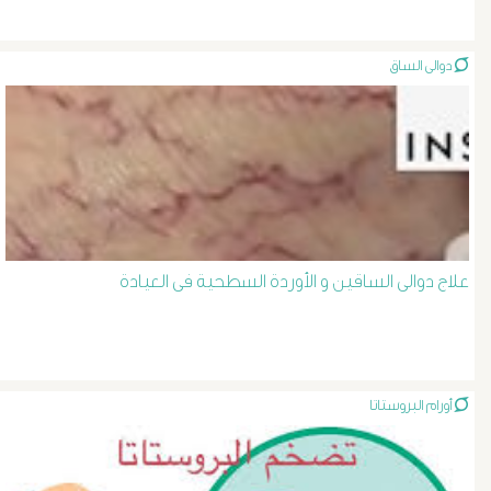
الصفراء
دوالى الساق
و
الدعامة
الغسيل
الكلوى
علاج دوالى الساقين و الأوردة السطحية فى العيادة
بالون
و
دعامة
أورام البروستاتا
الشرايين