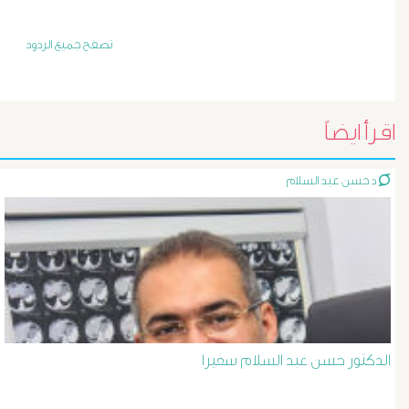
أورام
و
تصفح جميع الردود
تليف
الكبد
اقرأ ايضاً
الأشعة
د حسن عبد السلام
التداخلية
الاستسقاء
و
دوالى
الدكتور حسن عبد السلام سفيرا
المرئ