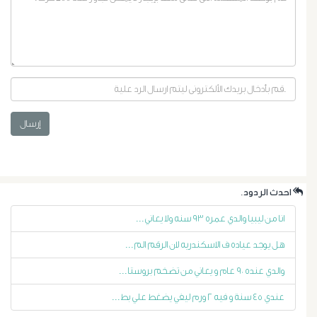
إرسال
أورام
البروستاتا
.احدث الردود
أورام
انا من ليبيا والدي عمره ٩٣ سنه ولا يعاني...
هل يوجد عياده ف الاسكندريه لان الرقم الم...
الرحم
والدي عنده ٩٠ عام و يعاني من تضخم بروستا...
الليفية
عندي ٤٥ سنة و فيه ٢ ورم ليفي يضغط علي بط...