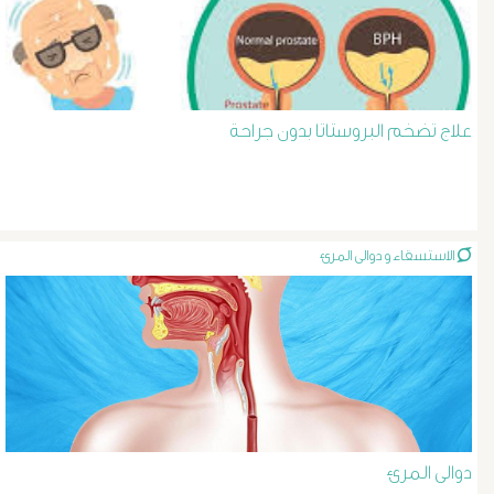
د
حسن
عبد
علاج تضخم البروستاتا بدون جراحة
السلام
دوالى
الاستسقاء و دوالى المرئ
الخصية
دوالى
الرحم
و
دوالى المرئ