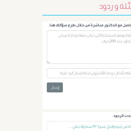
لة و ردود
أورام
الرحم
الليفية
أورام
و
تليف
إرسال
الكبد
الأشعة
التداخلية
انا من ليبيا والدي عمره ٩٣ سنه ولا يعاني...