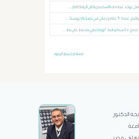
هل يوجد عياده ف الاسكندريه لان الرقم الم...
الاستسقاء
والدي عنده ٩٠ عام و يعاني من تضخم بروستا...
و
عندي ٤٥ سنة و فيه ٢ ورم ليفي يضغط علي بط...
دوالى
المرئ
تصفح جميع الردود
الصفراء
و
الدعامة
الغسيل
فحة الدكتور
امعة
الكلوى
لها فى مصر ،