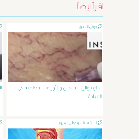
اقرأ ايضاً
دوالى الساق
علاج دوالى الساقين و الأوردة السطحية فى
ا
العيادة
الاستسقاء و دوالى المرئ