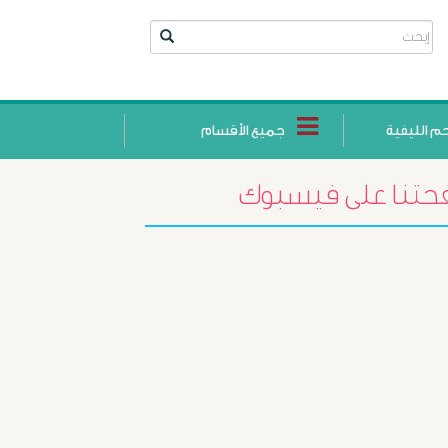
حم الليفية
جميع الأقسام
تنا على فيسبوك
أورام
البروستاتا