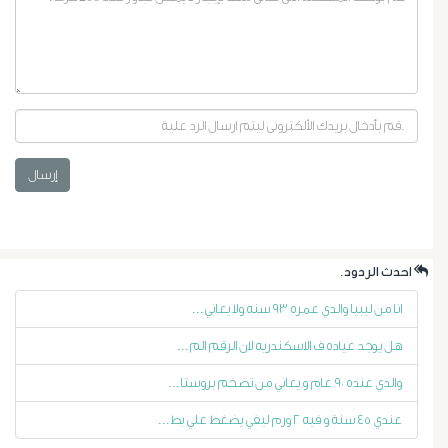
إرسال
أورام
البروستاتا
.احدث الردود
أورام
انا من ليبيا والدي عمره ٩٣ سنه ولا يعاني...
هل يوجد عياده ف الاسكندريه لان الرقم الم...
الرحم
والدي عنده ٩٠ عام و يعاني من تضخم بروستا...
الليفية
عندي ٤٥ سنة و فيه ٢ ورم ليفي يضغط علي بط...