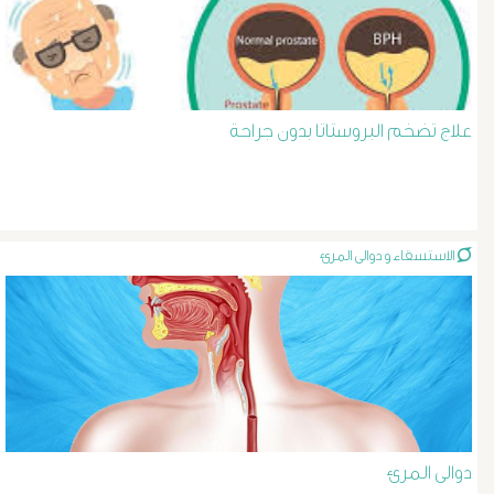
د
حسن
عبد
علاج تضخم البروستاتا بدون جراحة
السلام
دوالى
الاستسقاء و دوالى المرئ
الخصية
دوالى
الرحم
و
دوالى المرئ