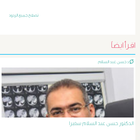
أورام
و
تصفح جميع الردود
تليف
الكبد
اقرأ ايضاً
الأشعة
د حسن عبد السلام
التداخلية
الاستسقاء
و
دوالى
الدكتور حسن عبد السلام سفيرا
المرئ