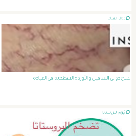
الصفراء
دوالى الساق
و
الدعامة
الغسيل
الكلوى
علاج دوالى الساقين و الأوردة السطحية فى العيادة
بالون
و
دعامة
أورام البروستاتا
الشرايين