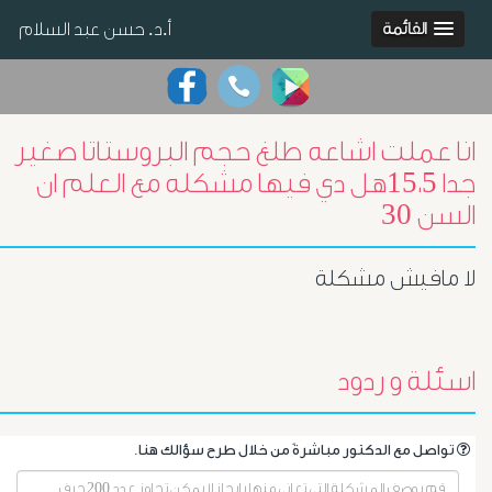
أ.د. حسن عبد السلام
القائمة
انا عملت اشاعه طلغ حجم البروستاتا صغير
جدا 15،5هل دي فيها مشكله مع العلم ان
السن 30
لا مافيش مشكلة
اسئلة و ردود
.تواصل مع الدكتور مباشرةً من خلال طرح سؤالك هنا