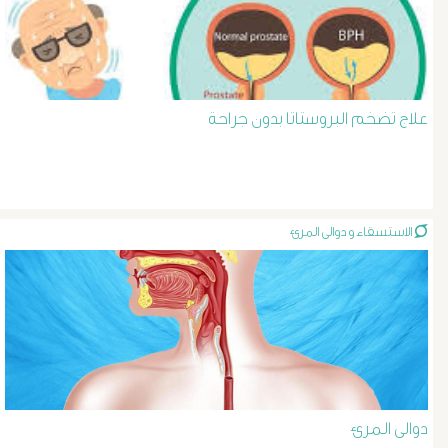
د
حسن
عبد
علاج تضخم البروستاتا بدون جراحة
السلام
دوالى
الاستسقاء و دوالى المرئ
الخصية
دوالى
الرحم
و
دوالى المرئ