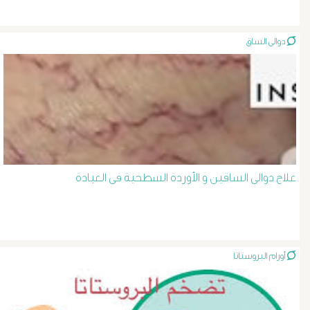
الصفراء
دوالى الساق
و
الدعامة
الغسيل
الكلوى
علاج دوالى الساقين و الأوردة السطحية فى العيادة
بالون
و
دعامة
أورام البروستاتا
الشرايين