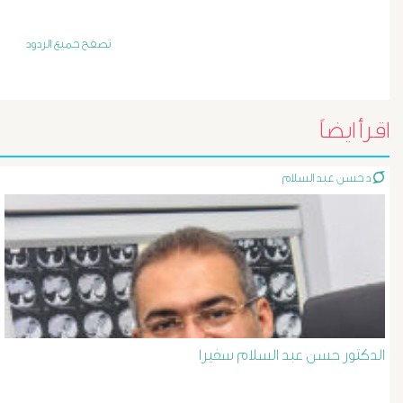
أورام
و
تصفح جميع الردود
تليف
الكبد
اقرأ ايضاً
الأشعة
د حسن عبد السلام
التداخلية
الاستسقاء
و
دوالى
الدكتور حسن عبد السلام سفيرا
المرئ