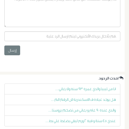
إرسال
أورام
البروستاتا
.احدث الردود
أورام
انا من ليبيا والدي عمره ٩٣ سنه ولا يعاني...
هل يوجد عياده ف الاسكندريه لان الرقم الم...
الرحم
والدي عنده ٩٠ عام و يعاني من تضخم بروستا...
الليفية
عندي ٤٥ سنة و فيه ٢ ورم ليفي يضغط علي بط...