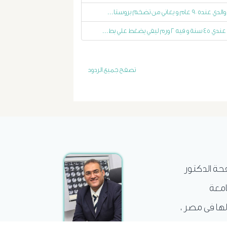
الاستسقاء
والدي عنده ٩٠ عام و يعاني من تضخم بروستا...
عندي ٤٥ سنة و فيه ٢ ورم ليفي يضغط علي بط...
و
دوالى
تصفح جميع الردود
المرئ
الصفراء
و
الدعامة
فحة الدكتور
الغسيل
امعة
الكلوى
لها فى مصر ،