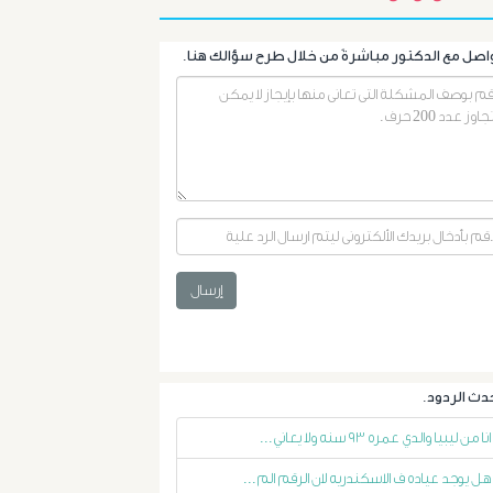
أورام
الرحم
الليفية
أورام
و
إرسال
تليف
الكبد
الأشعة
انا من ليبيا والدي عمره ٩٣ سنه ولا يعاني...
التداخلية
هل يوجد عياده ف الاسكندريه لان الرقم الم...