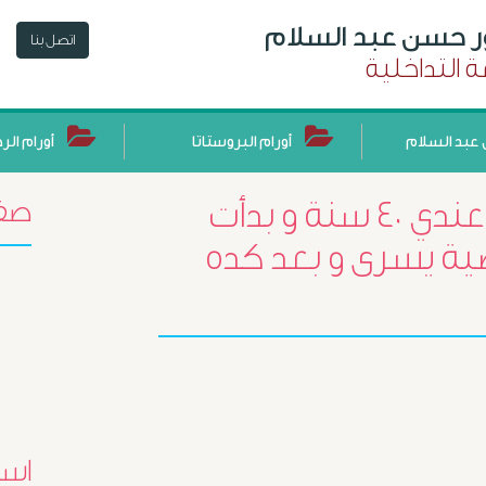
ور حسن عبد السلام
اتصل بنا
 التداخلية
عبد السلام
أورام البروستاتا
أورام الر
السلام عليكم يا دكتور انا عندي ٤٠ سنة و بدأت
صفح
الي خصية يسرى و بعد كده
اسئ