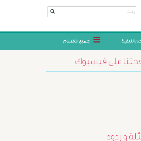
حم الليفية
جميع الأقسام
تنا على فيسبوك
أورام
البروستاتا
لة و ردود