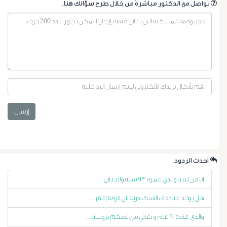
.تواصل مع الدكتور مباشرةً من خلال طرح سؤالك هنا
أورام
إرسال
البروستاتا
.احدث الردود
أورام
انا من ليبيا والدي عمره ٩٣ سنه ولا يعاني...
الرحم
هل يوجد عياده ف الاسكندريه لان الرقم الم...
الليفية
والدي عنده ٩٠ عام و يعاني من تضخم بروستا...