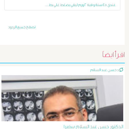
عندي ٤٥ سنة و فيه ٢ ورم ليفي يضغط علي بط...
أورام
و
تصفح جميع الردود
تليف
الكبد
اقرأ ايضاً
الأشعة
د حسن عبد السلام
التداخلية
الاستسقاء
و
دوالى
المرئ
الدكتور حسن عبد السلام سفيرا