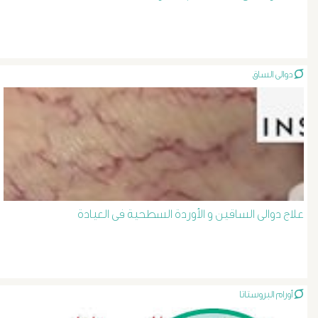
الصفراء
و
دوالى الساق
الدعامة
الغسيل
الكلوى
بالون
علاج دوالى الساقين و الأوردة السطحية فى العيادة
و
دعامة
أورام البروستاتا
الشرايين