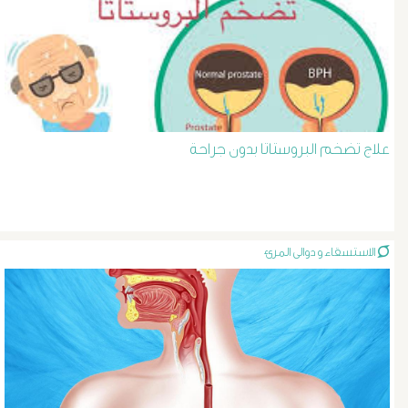
د
حسن
عبد
علاج تضخم البروستاتا بدون جراحة
السلام
دوالى
الخصية
الاستسقاء و دوالى المرئ
دوالى
الرحم
و