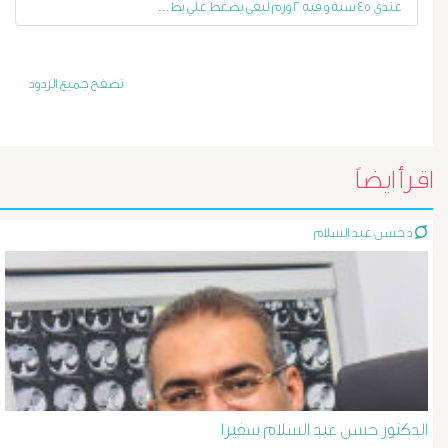
عندي ٤٥ سنة و فيه ٢ ورم ليفي يضغط علي بط...
أورام
و
تصفح جميع الردود
تليف
الكبد
اقرأ ايضاً
الأشعة
د حسن عبد السلام
التداخلية
الاستسقاء
و
دوالى
الدكتور حسن عبد السلام سفيرا
المرئ