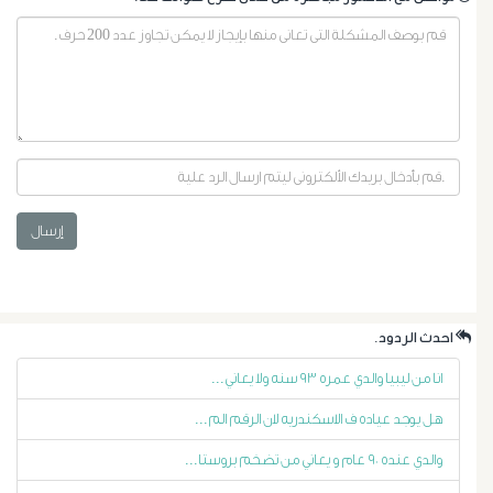
إرسال
أورام
البروستاتا
.احدث الردود
أورام
انا من ليبيا والدي عمره ٩٣ سنه ولا يعاني...
الرحم
هل يوجد عياده ف الاسكندريه لان الرقم الم...
الليفية
والدي عنده ٩٠ عام و يعاني من تضخم بروستا...