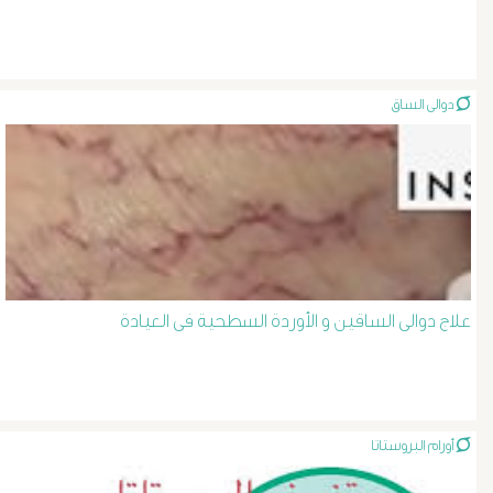
الصفراء
و
دوالى الساق
الدعامة
الغسيل
الكلوى
علاج دوالى الساقين و الأوردة السطحية فى العيادة
بالون
و
دعامة
أورام البروستاتا
الشرايين