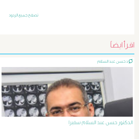
أورام
و
تصفح جميع الردود
تليف
الكبد
اقرأ ايضاً
الأشعة
د حسن عبد السلام
التداخلية
الاستسقاء
و
دوالى
الدكتور حسن عبد السلام سفيرا
المرئ