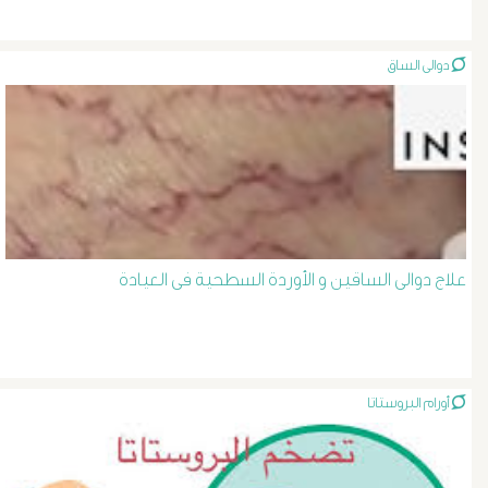
الصفراء
دوالى الساق
و
الدعامة
الغسيل
الكلوى
علاج دوالى الساقين و الأوردة السطحية فى العيادة
بالون
و
دعامة
أورام البروستاتا
الشرايين