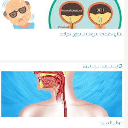
د
حسن
عبد
علاج تضخم البروستاتا بدون جراحة
السلام
دوالى
الاستسقاء و دوالى المرئ
الخصية
دوالى
الرحم
و
دوالى المرئ