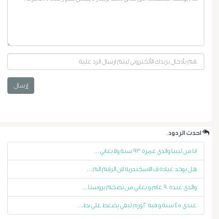
إرسال
أورام
البروستاتا
.احدث الردود
أورام
انا من ليبيا والدي عمره ٩٣ سنه ولا يعاني...
هل يوجد عياده ف الاسكندريه لان الرقم الم...
الرحم
والدي عنده ٩٠ عام و يعاني من تضخم بروستا...
الليفية
عندي ٤٥ سنة و فيه ٢ ورم ليفي يضغط علي بط...