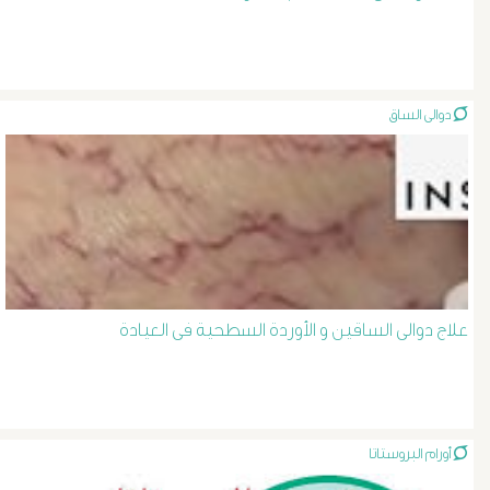
الصفراء
و
دوالى الساق
الدعامة
الغسيل
الكلوى
بالون
علاج دوالى الساقين و الأوردة السطحية فى العيادة
و
دعامة
أورام البروستاتا
الشرايين