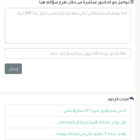
.تواصل مع الدكتور مباشرةً من خلال طرح سؤالك هنا
أورام
إرسال
البروستاتا
.احدث الردود
أورام
انا من ليبيا والدي عمره ٩٣ سنه ولا يعاني...
الرحم
هل يوجد عياده ف الاسكندريه لان الرقم الم...
الليفية
والدي عنده ٩٠ عام و يعاني من تضخم بروستا...