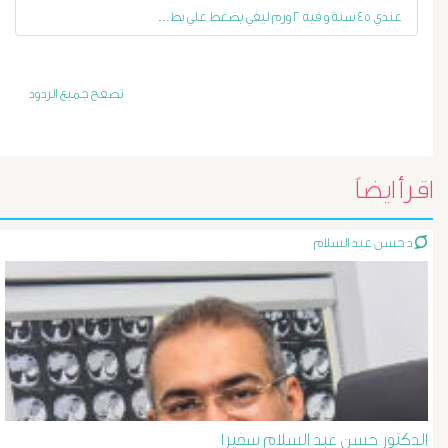
عندي ٤٥ سنة و فيه ٢ ورم ليفي يضغط علي بط...
أورام
و
تصفح جميع الردود
تليف
الكبد
اقرأ ايضاً
الأشعة
د حسن عبد السلام
التداخلية
الاستسقاء
و
دوالى
المرئ
الدكتور حسن عبد السلام سفيرا