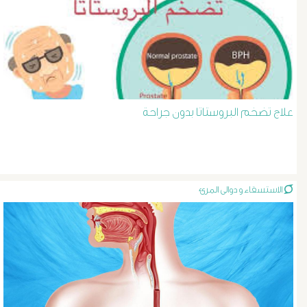
د
حسن
عبد
علاج تضخم البروستاتا بدون جراحة
السلام
دوالى
الخصية
الاستسقاء و دوالى المرئ
دوالى
الرحم
و