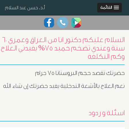
أ.د. حسن عبد السلام
القائمة
السلام عليكم دكتور انا من العراق وعمري ٦٠
سنة وعندي تضخم حميد ٧٥% يفيدني العلاج
وكم التكلفة
حضرتك تقصد حجم البروستاتا ٧٥ جرام
نعم العلاج بالأشعة التدخلية يفيد حضرتك إن شاء الله
اسئلة و ردود