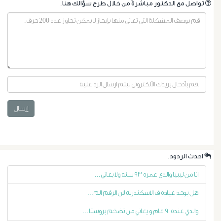
.تواصل مع الدكتور مباشرةً من خلال طرح سؤالك هنا
أورام
إرسال
البروستاتا
.احدث الردود
أورام
انا من ليبيا والدي عمره ٩٣ سنه ولا يعاني...
الرحم
هل يوجد عياده ف الاسكندريه لان الرقم الم...
الليفية
والدي عنده ٩٠ عام و يعاني من تضخم بروستا...