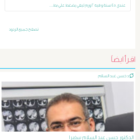
عندي ٤٥ سنة و فيه ٢ ورم ليفي يضغط علي بط...
أورام
و
تصفح جميع الردود
تليف
الكبد
اقرأ ايضاً
الأشعة
د حسن عبد السلام
التداخلية
الاستسقاء
و
دوالى
المرئ
الدكتور حسن عبد السلام سفيرا