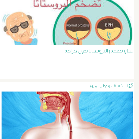
د
حسن
عبد
علاج تضخم البروستاتا بدون جراحة
السلام
دوالى
الخصية
الاستسقاء و دوالى المرئ
دوالى
الرحم
و