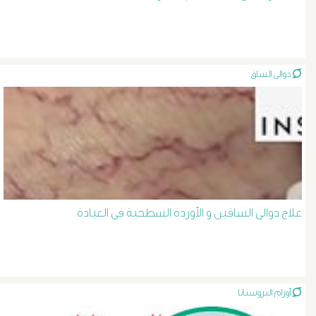
الصفراء
و
دوالى الساق
الدعامة
الغسيل
الكلوى
بالون
علاج دوالى الساقين و الأوردة السطحية فى العيادة
و
دعامة
أورام البروستاتا
الشرايين