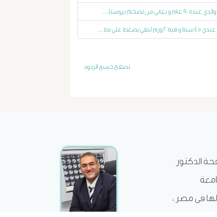
الاستسقاء
والدي عنده ٩٠ عام و يعاني من تضخم بروستا...
عندي ٤٥ سنة و فيه ٢ ورم ليفي يضغط علي بط...
و
دوالى
تصفح جميع الردود
المرئ
الصفراء
و
الدعامة
فحة الدكتور
الغسيل
امعة
الكلوى
لها فى مصر ،