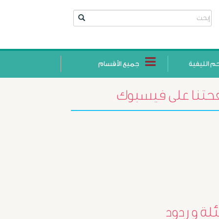
حم الليفية
جميع الأقسام
تنا على فيسبوك
أورام
البروستاتا
لة و ردود