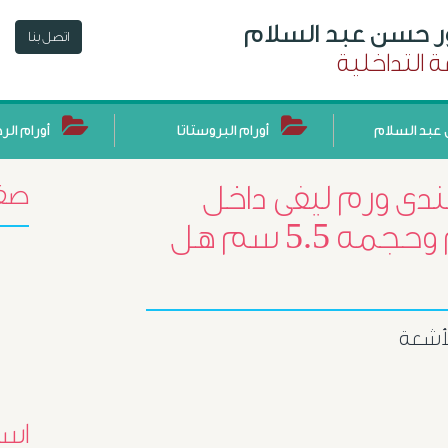
ور حسن عبد السلام
اتصل بنا
 التداخلية
عبد السلام
أورام البروستاتا
أورام الر
ندى ورم ليفى داخل
صفح
الرحم مش فى جدار الرحم وحجمه 5.5 سم هل
لأشعة
اسئ