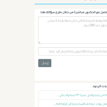
أورام
الرحم
الليفية
أورام
و
إرسال
تليف
الكبد
الأشعة
انا من ليبيا والدي عمره ٩٣ سنه ولا يعاني...
التداخلية
هل يوجد عياده ف الاسكندريه لان الرقم الم...