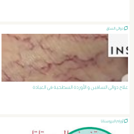
الصفراء
و
دوالى الساق
الدعامة
الغسيل
الكلوى
علاج دوالى الساقين و الأوردة السطحية فى العيادة
بالون
و
دعامة
أورام البروستاتا
الشرايين