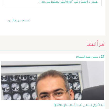
عندي ٤٥ سنة و فيه ٢ ورم ليفي يضغط علي بط...
أورام
و
تصفح جميع الردود
تليف
الكبد
اقرأ ايضاً
الأشعة
د حسن عبد السلام
التداخلية
الاستسقاء
و
دوالى
الدكتور حسن عبد السلام سفيرا
المرئ