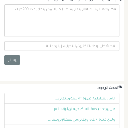
إرسال
أورام
البروستاتا
.احدث الردود
أورام
انا من ليبيا والدي عمره ٩٣ سنه ولا يعاني...
الرحم
هل يوجد عياده ف الاسكندريه لان الرقم الم...
الليفية
والدي عنده ٩٠ عام و يعاني من تضخم بروستا...