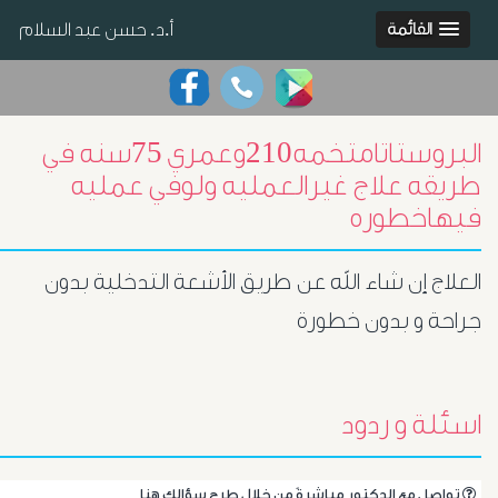
أ.د. حسن عبد السلام
القائمة
البروستاتامتخمه210وعمري 75سنه في
طريقه علاج غيرالعمليه ولوفي عمليه
فيهاخطوره
العلاج إن شاء الله عن طريق الأشعة التدخلية بدون
جراحة و بدون خطورة
اسئلة و ردود
.تواصل مع الدكتور مباشرةً من خلال طرح سؤالك هنا