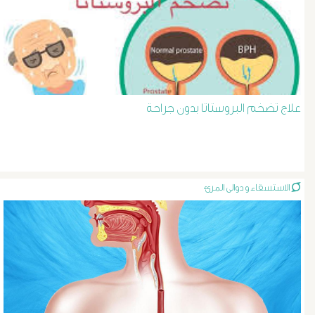
د
حسن
عبد
علاج تضخم البروستاتا بدون جراحة
السلام
دوالى
الخصية
الاستسقاء و دوالى المرئ
دوالى
الرحم
و