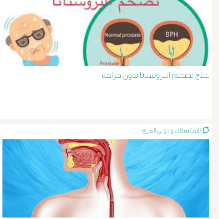
د
حسن
عبد
علاج تضخم البروستاتا بدون جراحة
السلام
دوالى
الخصية
الاستسقاء و دوالى المرئ
دوالى
الرحم
و