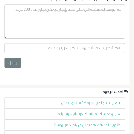
إرسال
أورام
البروستاتا
.احدث الردود
أورام
انا من ليبيا والدي عمره ٩٣ سنه ولا يعاني...
الرحم
هل يوجد عياده ف الاسكندريه لان الرقم الم...
الليفية
والدي عنده ٩٠ عام و يعاني من تضخم بروستا...