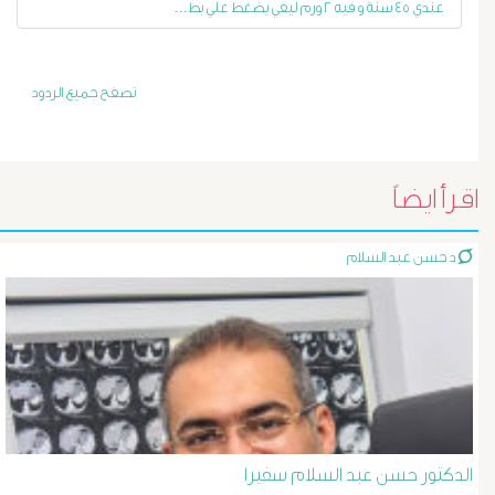
عندي ٤٥ سنة و فيه ٢ ورم ليفي يضغط علي بط...
أورام
و
تصفح جميع الردود
تليف
الكبد
اقرأ ايضاً
الأشعة
د حسن عبد السلام
التداخلية
الاستسقاء
و
دوالى
الدكتور حسن عبد السلام سفيرا
المرئ