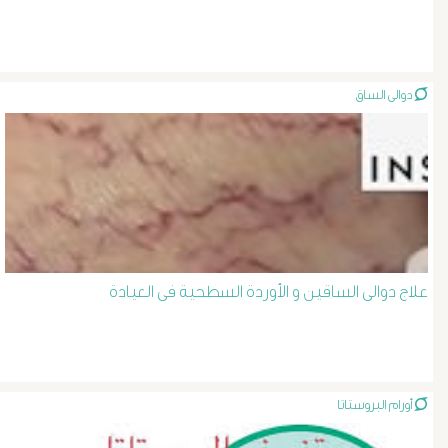
الصفراء
و
دوالى الساق
الدعامة
الغسيل
الكلوى
علاج دوالى الساقين و الأوردة السطحية فى العيادة
بالون
و
دعامة
أورام البروستاتا
الشرايين