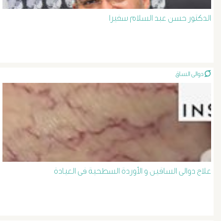
المرئ
الدكتور حسن عبد السلام سفيرا
الصفراء
و
الدعامة
دوالى الساق
الغسيل
الكلوى
بالون
علاج دوالى الساقين و الأوردة السطحية فى العيادة
و
دعامة
الشرايين