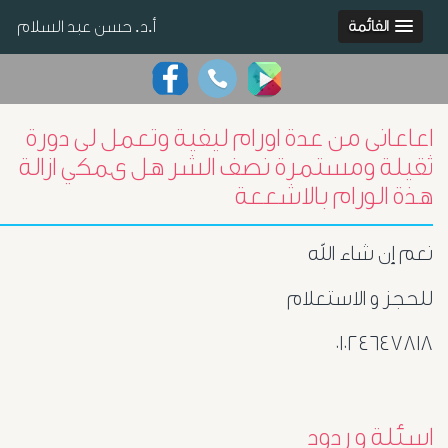
أ.د. حسن عبد السلام
القائمة
اعاعانى من عدة اورام ليفية وتعمل لى دورة
ثقيلة ومستمرة نصف الشر هل ىمكي ازالة
هذة الورام بالاشععة
نعم إن شاء الله
للحجز و الاستعلام
٠١٠٢٤٦٤٧٨١٨
اسئلة و ردود