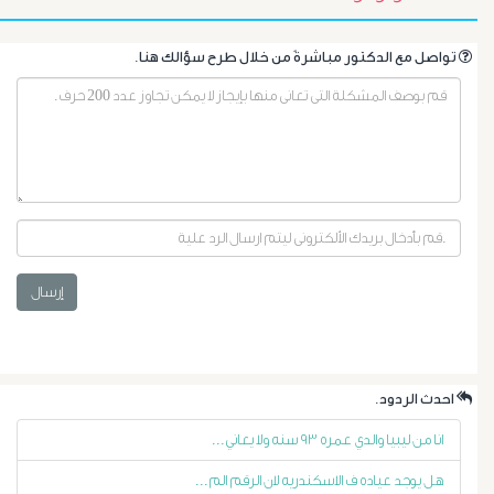
.تواصل مع الدكتور مباشرةً من خلال طرح سؤالك هنا
أورام
إرسال
البروستاتا
أورام
.احدث الردود
الرحم
انا من ليبيا والدي عمره ٩٣ سنه ولا يعاني...
الليفية
هل يوجد عياده ف الاسكندريه لان الرقم الم...