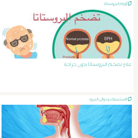
أورام البروستاتا
د
حسن
عبد
السلام
علاج تضخم البروستاتا بدون جراحة
دوالى
الخصية
الاستسقاء و دوالى المرئ
دوالى
الرحم
و