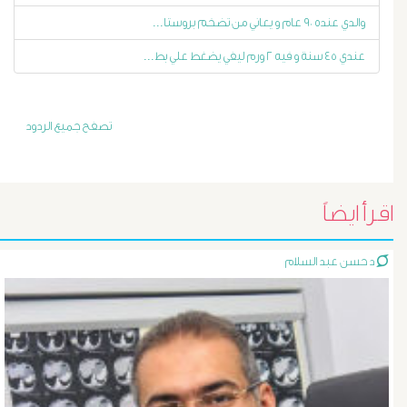
والدي عنده ٩٠ عام و يعاني من تضخم بروستا...
أورام
عندي ٤٥ سنة و فيه ٢ ورم ليفي يضغط علي بط...
و
تليف
تصفح جميع الردود
الكبد
الأشعة
اقرأ ايضاً
التداخلية
د حسن عبد السلام
الاستسقاء
و
دوالى