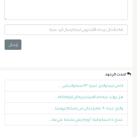
إرسال
أورام
البروستاتا
.احدث الردود
انا من ليبيا والدي عمره ٩٣ سنه ولا يعاني...
أورام
هل يوجد عياده ف الاسكندريه لان الرقم الم...
الرحم
والدي عنده ٩٠ عام و يعاني من تضخم بروستا...
الليفية
عندي ٤٥ سنة و فيه ٢ ورم ليفي يضغط علي بط...