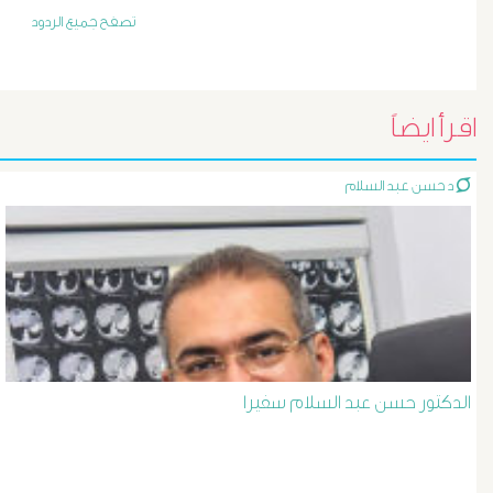
أورام
تصفح جميع الردود
و
تليف
اقرأ ايضاً
الكبد
د حسن عبد السلام
الأشعة
التداخلية
الاستسقاء
و
الدكتور حسن عبد السلام سفيرا
دوالى
المرئ