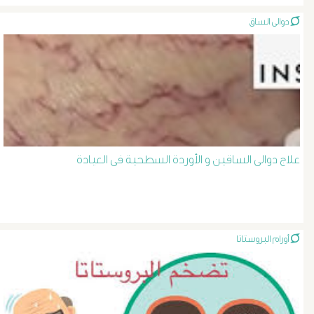
الصفراء
دوالى الساق
و
الدعامة
الغسيل
الكلوى
علاج دوالى الساقين و الأوردة السطحية فى العيادة
بالون
و
أورام البروستاتا
دعامة
الشرايين