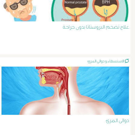
د
حسن
علاج تضخم البروستاتا بدون جراحة
عبد
السلام
الاستسقاء و دوالى المرئ
دوالى
الخصية
دوالى
الرحم
و
دوالى المرئ
الحوض