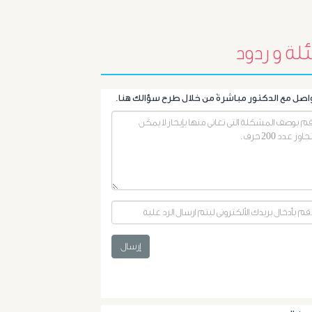
البروستاتا
أورام
لة و ردود
الرحم
الليفية
أورام
و
تليف
الكبد
إرسال
الأشعة
التداخلية