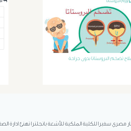
أورام البروستاتا
.احدث الردود
لاج تضخم البروستاتا بدون جراحة
ار مصري سفيرا للكلية الملكية للأشعة بانجلترا تهنئ ادارة الص