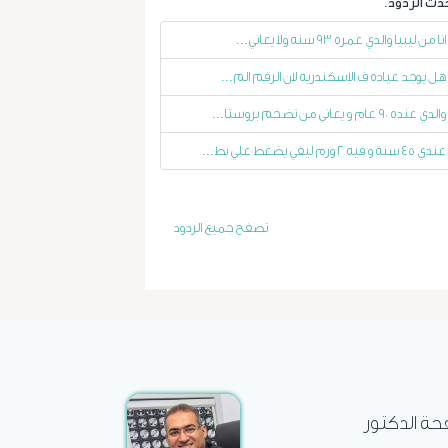
انا من ليبيا والدي عمره ٩٣ سنه ولا يعاني...
الاستسقاء
هل يوجد عياده ف الاسكندريه لان الرقم الم...
و
والدي عنده ٩٠ عام و يعاني من تضخم بروستا...
دوالى
عندي ٤٥ سنة و فيه ٢ ورم ليفي يضغط علي بط...
المرئ
تصفح جميع الردود
الصفراء
و
الدعامة
الغسيل
فحة الدكتور
الكلوى