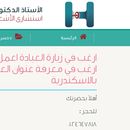
الأستاذ الدكت
استشارى الأشعة
الرئيسية
د حسن 
ارغب في زيارة العيادة اعم
ارغب في معرفة عنوان العي
بالاسكندرية
أهلاً بحضرتك
للحجز :
٠١٠٢٤٦٤٧٨١٨