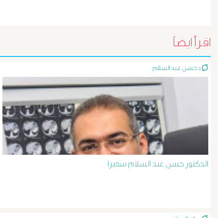
أورام
و
تليف
اقرأ ايضاً
الكبد
د حسن عبد السلام
الأشعة
التداخلية
الاستسقاء
و
الدكتور حسن عبد السلام سفيرا
دوالى
المرئ