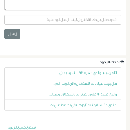
إرسال
أورام
.احدث الردود
البروستاتا
انا من ليبيا والدي عمره ٩٣ سنه ولا يعاني...
هل يوجد عياده ف الاسكندريه لان الرقم الم...
أورام
والدي عنده ٩٠ عام و يعاني من تضخم بروستا...
الرحم
عندي ٤٥ سنة و فيه ٢ ورم ليفي يضغط علي بط...
الليفية
تصفح جميع الردود