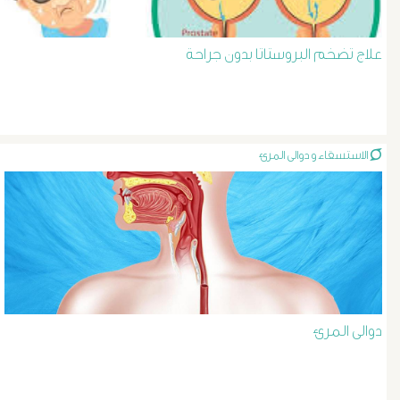
د
حسن
علاج تضخم البروستاتا بدون جراحة
عبد
السلام
الاستسقاء و دوالى المرئ
دوالى
الخصية
دوالى
الرحم
دوالى المرئ
و
الحوض