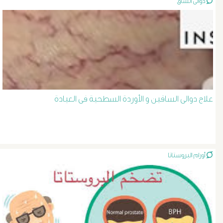
دوالى الساق
الصفراء
و
الدعامة
الغسيل
علاج دوالى الساقين و الأوردة السطحية فى العيادة
الكلوى
بالون
و
أورام البروستاتا
دعامة
الشرايين