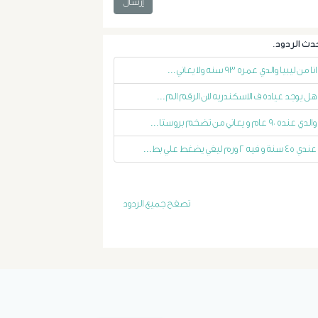
التداخلية
إرسال
الاستسقاء
انا من ليبيا والدي عمره ٩٣ سنه ولا يعاني...
و
هل يوجد عياده ف الاسكندريه لان الرقم الم...
دوالى
والدي عنده ٩٠ عام و يعاني من تضخم بروستا...
المرئ
عندي ٤٥ سنة و فيه ٢ ورم ليفي يضغط علي بط...
الصفراء
تصفح جميع الردود
و
الدعامة
الغسيل
الكلوى