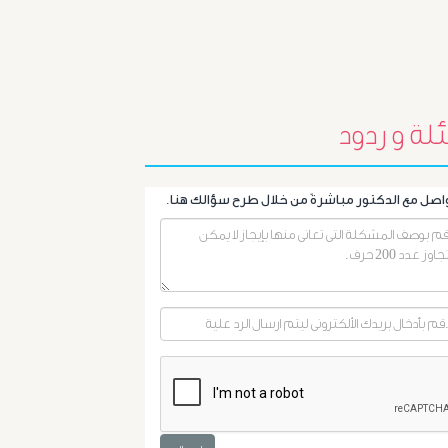
البروستاتا
أورام
الرحم
لة و ردود
الليفية
أورام
و
تليف
الكبد
الأشعة