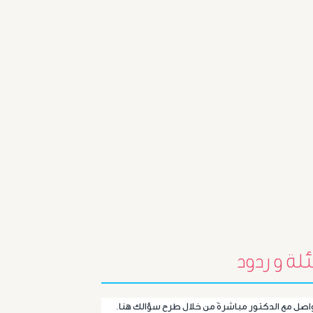
أورام
البروستاتا
أورام
الرحم
الليفية
أورام
و
تليف
لة و ردود
الكبد