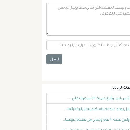
الأشعة
التداخلية
الاستسقاء
و
إرسال
دوالى
المرئ
الصفراء
انا من ليبيا والدي عمره ٩٣ سنه ولا يعاني...
و
هل يوجد عياده ف الاسكندريه لان الرقم الم...
الدعامة
والدي عنده ٩٠ عام و يعاني من تضخم بروستا...