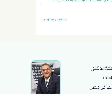
عندي ٤٥ سنة و فيه ٢ ورم ليفي يضغط علي بط...
الغسيل
الكلوى
تصفح جميع الردود
بالون
و
دعامة
الشرايين
فحة الدكتور
د
امعة
حسن
لها فى مصر ،
عبد
السلام