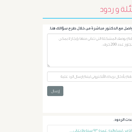
لة و ردود
الأشعة
التداخلية
الاستسقاء
و
دوالى
المرئ
إرسال
الصفراء
و
الدعامة
انا من ليبيا والدي عمره ٩٣ سنه ولا يعاني...