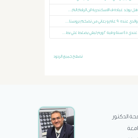
الغسيل
هل يوجد عياده ف الاسكندريه لان الرقم الم...
والدي عنده ٩٠ عام و يعاني من تضخم بروستا...
الكلوى
عندي ٤٥ سنة و فيه ٢ ورم ليفي يضغط علي بط...
بالون
و
تصفح جميع الردود
دعامة
الشرايين
د
حسن
فحة الدكتور
عبد
امعة