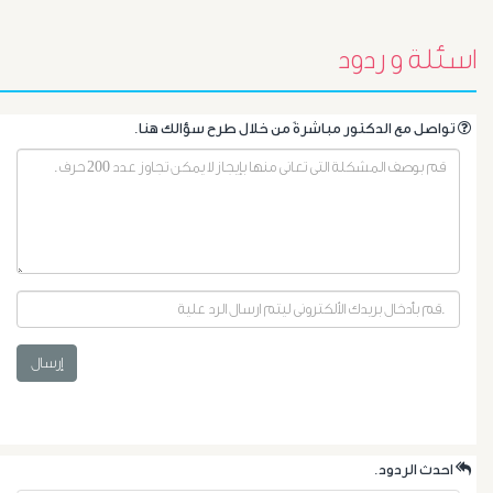
أورام
اسئلة و ردود
الرحم
الليفية
.تواصل مع الدكتور مباشرةً من خلال طرح سؤالك هنا
أورام
و
تليف
الكبد
إرسال
الأشعة
التداخلية
.احدث الردود