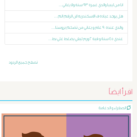
الاستسقاء
انا من ليبيا والدي عمره ٩٣ سنه ولا يعاني...
و
هل يوجد عياده ف الاسكندريه لان الرقم الم...
دوالى
والدي عنده ٩٠ عام و يعاني من تضخم بروستا...
عندي ٤٥ سنة و فيه ٢ ورم ليفي يضغط علي بط...
المرئ
الصفراء
تصفح جميع الردود
و
الدعامة
اقرأ ايضاً
الغسيل
الصفراء و الدعامة
الكلوى
بالون