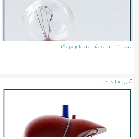
الرحم
و
الحوض
مميزات الأشعة التداخلية لأورام الكبد
دوالى
الساق
أورام و تليف الكبد
قصص
نجاح