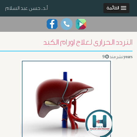
أ.د. حسن عبد السلام
القائمة
التردد الحرارى لعلاج اورام الكبد
9 years
نشر منذ