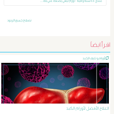
عندي ٤٥ سنة و فيه ٢ ورم ليفي يضغط علي بط...
و
دوالى
تصفح جميع الردود
المرئ
الصفراء
اقرأ ايضاً
و
أورام و تليف الكبد
الدعامة
الغسيل
الكلوى
بالون
العلاج الأفضل لأورام الكبد