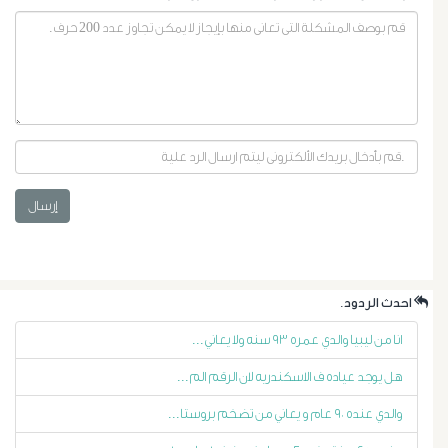
الرحم
الليفية
أورام
و
إرسال
تليف
الكبد
.احدث الردود
الأشعة
انا من ليبيا والدي عمره ٩٣ سنه ولا يعاني...
التداخلية
هل يوجد عياده ف الاسكندريه لان الرقم الم...
والدي عنده ٩٠ عام و يعاني من تضخم بروستا...
الاستسقاء